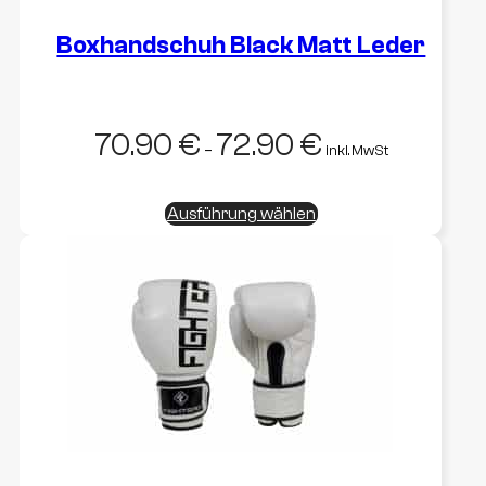
Boxhandschuh Black Matt Leder
70.90
€
72.90
€
–
inkl. MwSt
Dieses
Ausführung wählen
Produkt
weist
mehrere
Varianten
auf.
Die
Optionen
können
auf
der
Produktseite
gewählt
werden