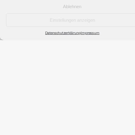
Widerruf/Rücksendung
Ablehnen
Einstellungen anzeigen
Fightero
Datenschutzerklärung
Impressum
Unsere Geschichte
Kontakt
Partner
Sponsoring
Personalisierte Ausrüstung
Verein/Gym Ausstattung
Impressum
2026 © Fightero - All right reserved.
Vertrag widerrufen