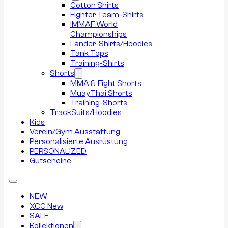
Cotton Shirts
Fighter Team-Shirts
IMMAF World
Championships
Länder-Shirts/Hoodies
Tank Tops
Training-Shirts
Shorts
MMA & Fight Shorts
MuayThai Shorts
Training-Shorts
TrackSuits/Hoodies
Kids
Verein/Gym Ausstattung
Personalisierte Ausrüstung
PERSONALIZED
Gutscheine
NEW
XCC New
SALE
Kollektionen