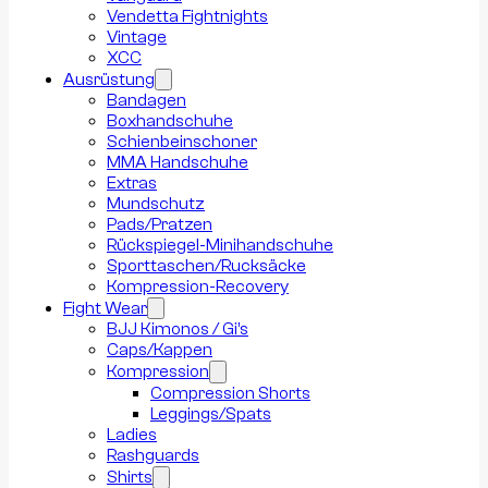
Vendetta Fightnights
Vintage
XCC
Ausrüstung
Bandagen
Boxhandschuhe
Schienbeinschoner
MMA Handschuhe
Extras
Mundschutz
Pads/Pratzen
Rückspiegel-Minihandschuhe
Sporttaschen/Rucksäcke
Kompression-Recovery
Fight Wear
BJJ Kimonos / Gi’s
Caps/Kappen
Kompression
Compression Shorts
Leggings/Spats
Ladies
Rashguards
Shirts