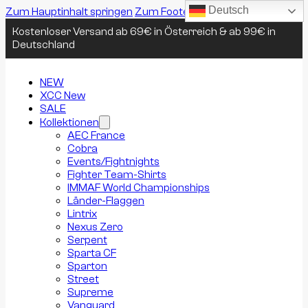
Deutsch
Zum Hauptinhalt springen
Zum Footer springen
Kostenloser Versand ab 69€ in Österreich & ab 99€ in
Deutschland
NEW
XCC New
SALE
Kollektionen
AEC France
Cobra
Events/Fightnights
Fighter Team-Shirts
IMMAF World Championships
Länder-Flaggen
Lintrix
Nexus Zero
Serpent
Sparta CF
Sparton
Street
Supreme
Vanguard