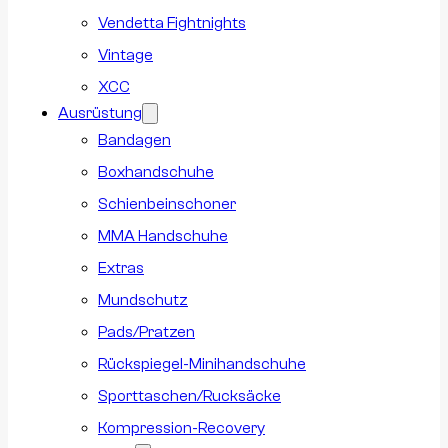
Vendetta Fightnights
Vintage
XCC
Ausrüstung
Bandagen
Boxhandschuhe
Schienbeinschoner
MMA Handschuhe
Extras
Mundschutz
Pads/Pratzen
Rückspiegel-Minihandschuhe
Sporttaschen/Rucksäcke
Kompression-Recovery