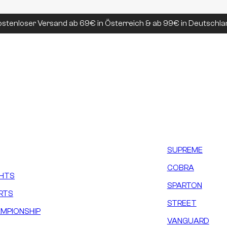
ostenloser Versand ab 69€ in Österreich & ab 99€ in Deutschla
SUPREME
COBRA
GHTS
SPARTON
RTS
STREET
MPIONSHIP
VANGUARD