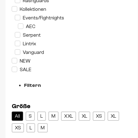
Rashguards
Kollektionen
Events/Fightnights
AEC
Serpent
Lintrix
Vanguard
NEW
SALE
Filtern
Größe
Größe
All
S
L
M
XXL
XL
XS
XL
XS
L
M