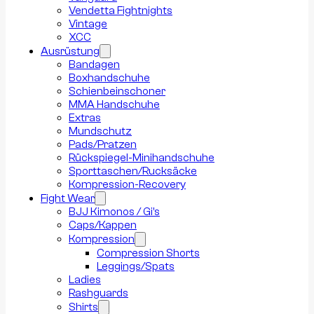
Vendetta Fightnights
Vintage
XCC
Ausrüstung
Bandagen
Boxhandschuhe
Schienbeinschoner
MMA Handschuhe
Extras
Mundschutz
Pads/Pratzen
Rückspiegel-Minihandschuhe
Sporttaschen/Rucksäcke
Kompression-Recovery
Fight Wear
BJJ Kimonos / Gi’s
Caps/Kappen
Kompression
Compression Shorts
Leggings/Spats
Ladies
Rashguards
Shirts