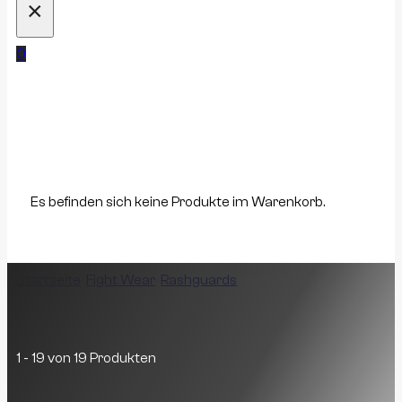
×
0
Es befinden sich keine Produkte im Warenkorb.
Startseite
/
Fight Wear
/
Rashguards
/
Seite 1
Rashguards
1 - 19 von 19 Produkten