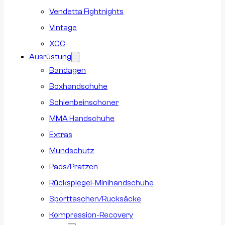
Vendetta Fightnights
Vintage
XCC
Ausrüstung
Bandagen
Boxhandschuhe
Schienbeinschoner
MMA Handschuhe
Extras
Mundschutz
Pads/Pratzen
Rückspiegel-Minihandschuhe
Sporttaschen/Rucksäcke
Kompression-Recovery