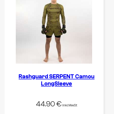
Varianten
auf.
Die
Optionen
können
auf
der
Produktseite
gewählt
werden
Rashguard SERPENT Camou
LongSleeve
44.90
€
inkl. MwSt