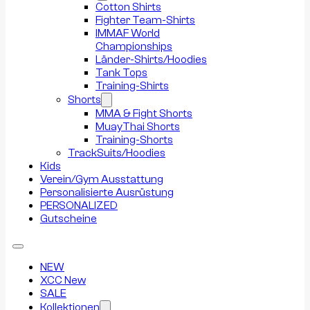
Cotton Shirts
Fighter Team-Shirts
IMMAF World
Championships
Länder-Shirts/Hoodies
Tank Tops
Training-Shirts
Shorts
MMA & Fight Shorts
MuayThai Shorts
Training-Shorts
TrackSuits/Hoodies
Kids
Verein/Gym Ausstattung
Personalisierte Ausrüstung
PERSONALIZED
Gutscheine
NEW
XCC New
SALE
Kollektionen