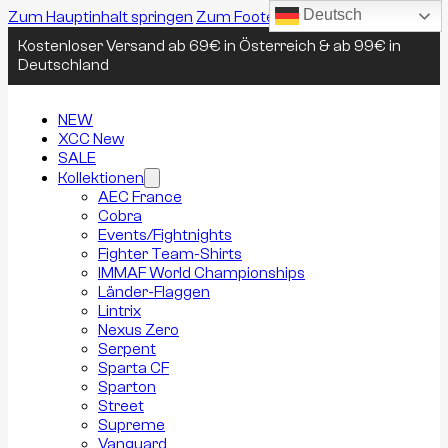
Deutsch
Zum Hauptinhalt springen
Zum Footer springen
Kostenloser Versand ab 69€ in Österreich & ab 99€ in
Deutschland
NEW
XCC New
SALE
Kollektionen
AEC France
Cobra
Events/Fightnights
Fighter Team-Shirts
IMMAF World Championships
Länder-Flaggen
Lintrix
Nexus Zero
Serpent
Sparta CF
Sparton
Street
Supreme
Vanguard