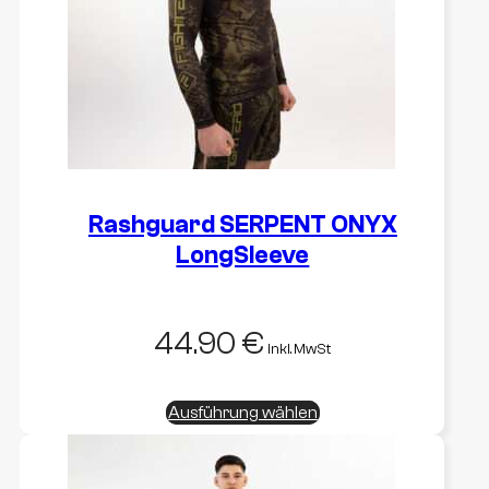
auf
der
Produktseite
gewählt
werden
Rashguard SERPENT ONYX
LongSleeve
44.90
€
inkl. MwSt
Dieses
Ausführung wählen
Produkt
weist
mehrere