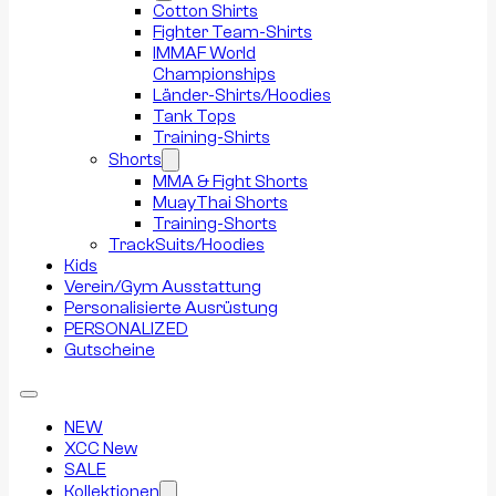
Cotton Shirts
Fighter Team-Shirts
IMMAF World
Championships
Länder-Shirts/Hoodies
Tank Tops
Training-Shirts
Shorts
MMA & Fight Shorts
MuayThai Shorts
Training-Shorts
TrackSuits/Hoodies
Kids
Verein/Gym Ausstattung
Personalisierte Ausrüstung
PERSONALIZED
Gutscheine
NEW
XCC New
SALE
Kollektionen