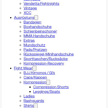
Vendetta Fightnights
Vintage
XCC
Ausrüstung
Bandagen
Boxhandschuhe
Schienbeinschoner
MMA Handschuhe
Extras
Mundschutz
Pads/Pratzen
Rückspiegel-Minihandschuhe
Sporttaschen/Rucksäcke
Kompression-Recovery
Fight Wear
BJJ Kimonos / Gi’s
Caps/Kappen
Kompression
Compression Shorts
Leggings/Spats
Ladies
Rashguards
Shirts