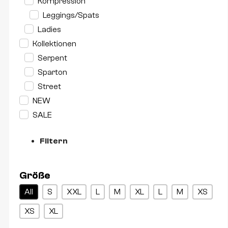
Kompression
Leggings/Spats
Ladies
Kollektionen
Serpent
Sparton
Street
NEW
SALE
Filtern
Größe
Größe
All
S
XXL
L
M
XL
L
M
XS
XS
XL