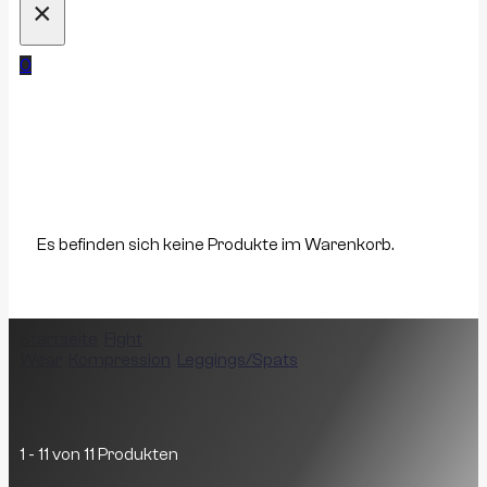
×
0
Es befinden sich keine Produkte im Warenkorb.
Startseite
/
Fight
Wear
/
Kompression
/
Leggings/Spats
/
Seite 1
Leggings/Spats
1 - 11 von 11 Produkten