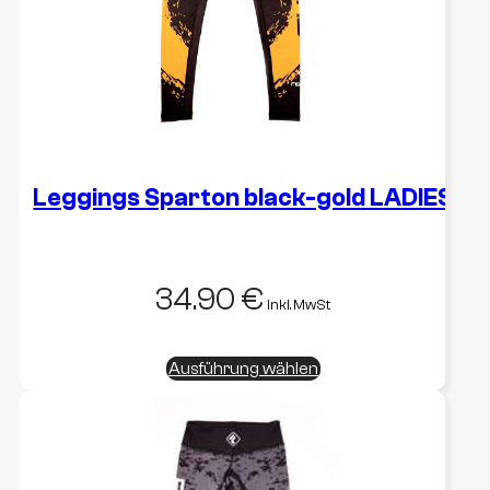
Produktseite
gewählt
werden
Leggings Sparton black-gold LADIES
34.90
€
inkl. MwSt
Dieses
Ausführung wählen
Produkt
weist
mehrere
Varianten
auf.