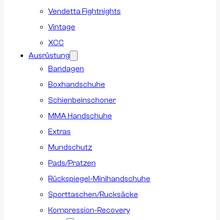
Vendetta Fightnights
Vintage
XCC
Ausrüstung
Bandagen
Boxhandschuhe
Schienbeinschoner
MMA Handschuhe
Extras
Mundschutz
Pads/Pratzen
Rückspiegel-Minihandschuhe
Sporttaschen/Rucksäcke
Kompression-Recovery