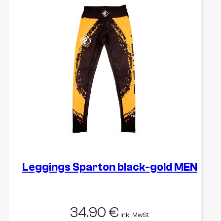
weist
mehrere
Varianten
auf.
Die
Optionen
können
auf
der
Produktseite
gewählt
werden
Leggings Sparton black-gold MEN
34.90
€
inkl. MwSt