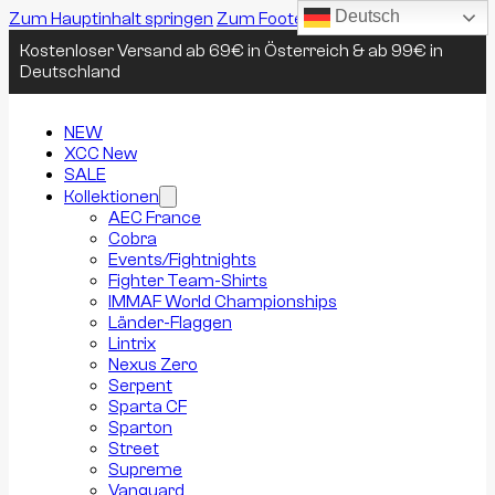
Deutsch
Zum Hauptinhalt springen
Zum Footer springen
Kostenloser Versand ab 69€ in Österreich & ab 99€ in
Deutschland
NEW
XCC New
SALE
Kollektionen
AEC France
Cobra
Events/Fightnights
Fighter Team-Shirts
IMMAF World Championships
Länder-Flaggen
Lintrix
Nexus Zero
Serpent
Sparta CF
Sparton
Street
Supreme
Vanguard