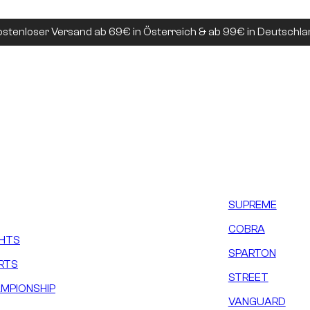
ostenloser Versand ab 69€ in Österreich & ab 99€ in Deutschla
SUPREME
COBRA
GHTS
SPARTON
RTS
STREET
MPIONSHIP
VANGUARD