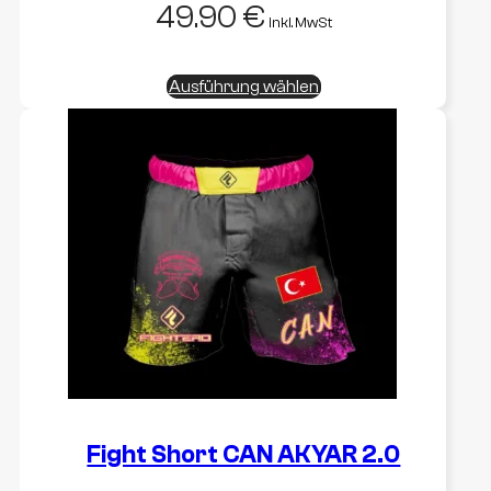
49.90
€
inkl. MwSt
Dieses
Ausführung wählen
Produkt
weist
mehrere
Varianten
auf.
Die
Optionen
können
auf
der
Produktseite
gewählt
werden
Fight Short CAN AKYAR 2.0