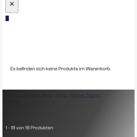
×
0
Es befinden sich keine Produkte im Warenkorb.
Startseite
/
Fight Wear
/
Shirts
/
Fighter Team-
Shirts
/
Seite 1
Fighter Team-Shirts
1 - 18 von 18 Produkten