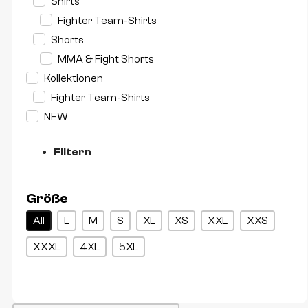
Shirts
Fighter Team-Shirts
Shorts
MMA & Fight Shorts
Kollektionen
Fighter Team-Shirts
NEW
Filtern
Größe
Größe
All
L
M
S
XL
XS
XXL
XXS
XXXL
4XL
5XL