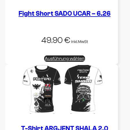
Fight Short SADO UCAR – 6.26
49.90
€
inkl. MwSt
Dieses
Ausführung wählen
Produkt
weist
mehrere
Varianten
auf.
Die
Optionen
können
auf
der
Produktseite
gewählt
T-Shirt ARGJENT SHALA 2.0