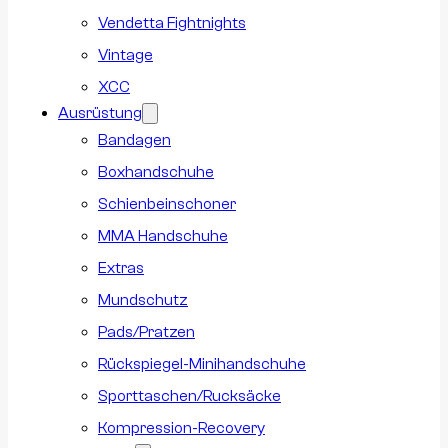
Vendetta Fightnights
Vintage
XCC
Ausrüstung
Bandagen
Boxhandschuhe
Schienbeinschoner
MMA Handschuhe
Extras
Mundschutz
Pads/Pratzen
Rückspiegel-Minihandschuhe
Sporttaschen/Rucksäcke
Kompression-Recovery