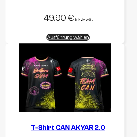
49.90
€
inkl. MwSt
Dieses
Ausführung wählen
Produkt
weist
mehrere
Varianten
auf.
Die
Optionen
können
auf
der
Produktseite
gewählt
werden
T-Shirt CAN AKYAR 2.0