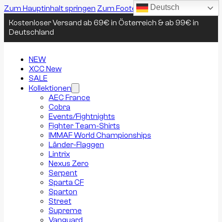
Deutsch
Zum Hauptinhalt springen
Zum Footer springen
Kostenloser Versand ab 69€ in Österreich & ab 99€ in
Deutschland
NEW
XCC New
SALE
Kollektionen
AEC France
Cobra
Events/Fightnights
Fighter Team-Shirts
IMMAF World Championships
Länder-Flaggen
Lintrix
Nexus Zero
Serpent
Sparta CF
Sparton
Street
Supreme
Vanguard