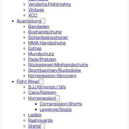
Vendetta Fightnights
Vintage
XCC
Ausrüstung
Bandagen
Boxhandschuhe
Schienbeinschoner
MMA Handschuhe
Extras
Mundschutz
Pads/Pratzen
Rückspiegel-Minihandschuhe
Sporttaschen/Rucksäcke
Kompression-Recovery
Fight Wear
BJJ Kimonos / Gi’s
Caps/Kappen
Kompression
Compression Shorts
Leggings/Spats
Ladies
Rashguards
Shirts