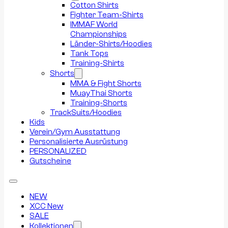
Cotton Shirts
Fighter Team-Shirts
IMMAF World
Championships
Länder-Shirts/Hoodies
Tank Tops
Training-Shirts
Shorts
MMA & Fight Shorts
MuayThai Shorts
Training-Shorts
TrackSuits/Hoodies
Kids
Verein/Gym Ausstattung
Personalisierte Ausrüstung
PERSONALIZED
Gutscheine
NEW
XCC New
SALE
Kollektionen