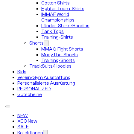
Cotton Shirts
Fighter Team-Shirts
IMMAF World
Championships
Länder-Shirts/Hoodies
Tank Tops
Training-Shirts
Shorts
MMA & Fight Shorts
MuayThai Shorts
Training-Shorts
TrackSuits/Hoodies
Kids
Verein/Gym Ausstattung
Personalisierte Ausrüstung
PERSONALIZED
Gutscheine
NEW
XCC New
SALE
Kollektionen