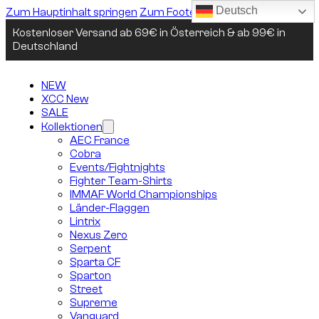
Deutsch
Zum Hauptinhalt springen
Zum Footer springen
Kostenloser Versand ab 69€ in Österreich & ab 99€ in
Deutschland
NEW
XCC New
SALE
Kollektionen
AEC France
Cobra
Events/Fightnights
Fighter Team-Shirts
IMMAF World Championships
Länder-Flaggen
Lintrix
Nexus Zero
Serpent
Sparta CF
Sparton
Street
Supreme
Vanguard