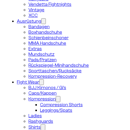
Vendetta Fightnights
Vintage
XCC
Ausrüstung
Bandagen
Boxhandschuhe
Schienbeinschoner
MMA Handschuhe
Extras
Mundschutz
Pads/Pratzen
Rückspiegel-Minihandschuhe
Sporttaschen/Rucksäcke
Kompression-Recovery
Fight Wear
BJJ Kimonos / Gi’s
Caps/Kappen
Kompression
Compression Shorts
Leggings/Spats
Ladies
Rashguards
Shirts