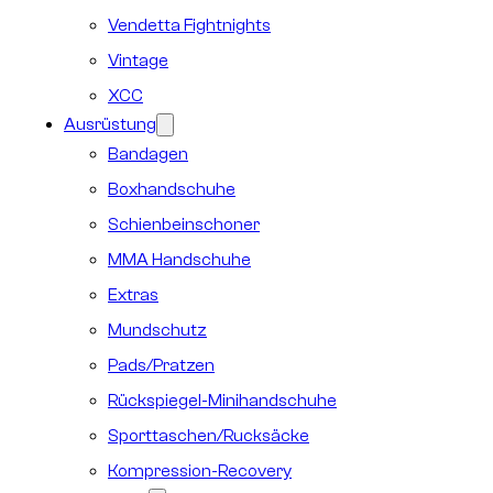
Vendetta Fightnights
Vintage
XCC
Ausrüstung
Bandagen
Boxhandschuhe
Schienbeinschoner
MMA Handschuhe
Extras
Mundschutz
Pads/Pratzen
Rückspiegel-Minihandschuhe
Sporttaschen/Rucksäcke
Kompression-Recovery