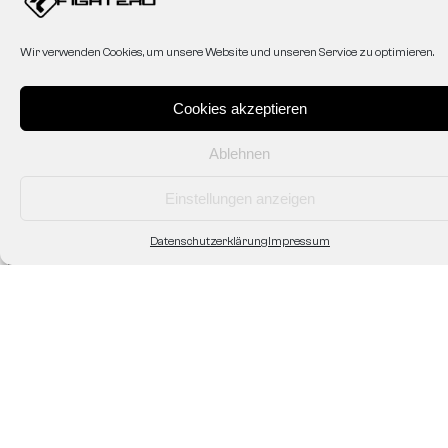
Mein Konto
Wir verwenden Cookies, um unsere Website und unseren Service zu optimieren.
Affiliate
AGB
Datenschutzerklärung
Cookies akzeptieren
Zahlung & Versand
Shop/Abholung vor Ort
Widerruf/Rücksendung
Ablehnen
Einstellungen anzeigen
Datenschutzerklärung
Impressum
Fightero
Unsere Geschichte
Kontakt
Partner
Sponsoring
Personalisierte Ausrüstung
Verein/Gym Ausstattung
Impressum