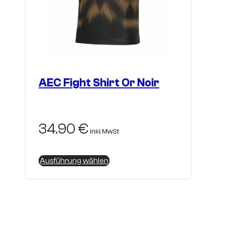
AEC Fight Shirt Or Noir
34.90
€
inkl. MwSt
Dieses
Ausführung wählen
Produkt
weist
mehrere
Varianten
auf.
Die