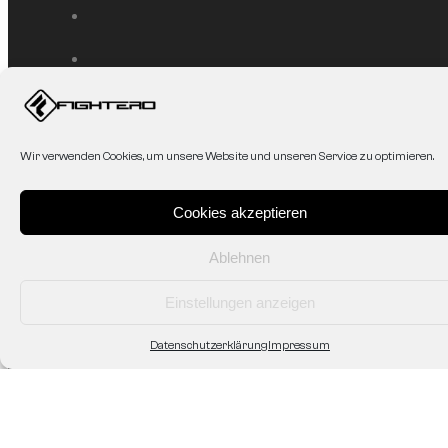
Service
Wir verwenden Cookies, um unsere Website und unseren Service zu optimieren.
Mein Konto
Affiliate
Cookies akzeptieren
AGB
Datenschutzerklärung
Ablehnen
Zahlung & Versand
Shop/Abholung vor Ort
Einstellungen anzeigen
Widerruf/Rücksendung
Datenschutzerklärung
Impressum
Fightero
Unsere Geschichte