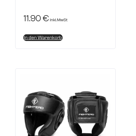
11.90
€
inkl. MwSt
In den Warenkorb