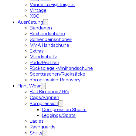
Vendetta Fightnights
Vintage
XCC
Ausrüstung
Bandagen
Boxhandschuhe
Schienbeinschoner
MMA Handschuhe
Extras
Mundschutz
Pads/Pratzen
Rückspiegel-Minihandschuhe
Sporttaschen/Rucksäcke
Kompression-Recovery
Fight Wear
BJJ Kimonos / Gi’s
Caps/Kappen
Kompression
Compression Shorts
Leggings/Spats
Ladies
Rashguards
Shirts