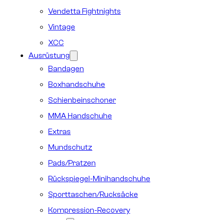
Vendetta Fightnights
Vintage
XCC
Ausrüstung
Bandagen
Boxhandschuhe
Schienbeinschoner
MMA Handschuhe
Extras
Mundschutz
Pads/Pratzen
Rückspiegel-Minihandschuhe
Sporttaschen/Rucksäcke
Kompression-Recovery