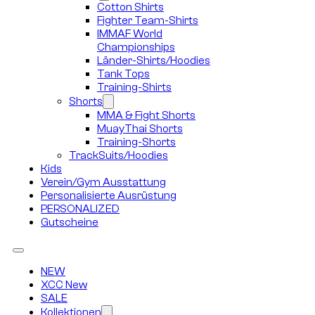
Cotton Shirts
Fighter Team-Shirts
IMMAF World
Championships
Länder-Shirts/Hoodies
Tank Tops
Training-Shirts
Shorts
MMA & Fight Shorts
MuayThai Shorts
Training-Shorts
TrackSuits/Hoodies
Kids
Verein/Gym Ausstattung
Personalisierte Ausrüstung
PERSONALIZED
Gutscheine
NEW
XCC New
SALE
Kollektionen