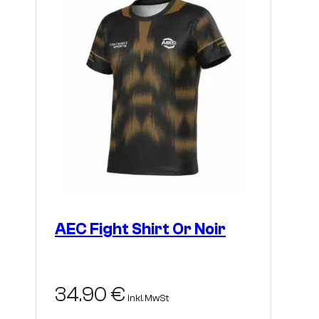
können
auf
der
Produktseite
gewählt
werden
AEC Fight Shirt Or Noir
34.90
€
inkl. MwSt