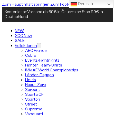
Deutsch
Zum Hauptinhalt springen
Zum Footer springen
Kostenloser Versand ab 69€ in Österreich & ab 99€ in
Deutschland
NEW
XCC New
SALE
Kollektionen
AEC France
Cobra
Events/Fightnights
Fighter Team-Shirts
IMMAF World Championships
Länder-Flaggen
Lintrix
Nexus Zero
Serpent
Sparta CF
Sparton
Street
Supreme
Vanguard