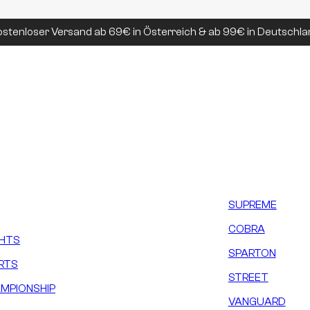
ostenloser Versand ab 69€ in Österreich & ab 99€ in Deutschla
SUPREME
COBRA
GHTS
SPARTON
RTS
STREET
MPIONSHIP
VANGUARD