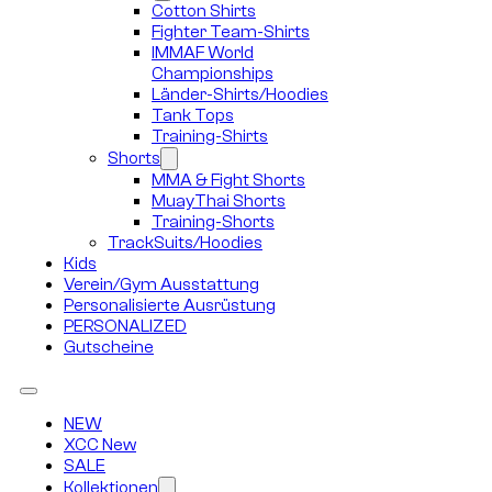
Cotton Shirts
Fighter Team-Shirts
IMMAF World
Championships
Länder-Shirts/Hoodies
Tank Tops
Training-Shirts
Shorts
MMA & Fight Shorts
MuayThai Shorts
Training-Shorts
TrackSuits/Hoodies
Kids
Verein/Gym Ausstattung
Personalisierte Ausrüstung
PERSONALIZED
Gutscheine
NEW
XCC New
SALE
Kollektionen