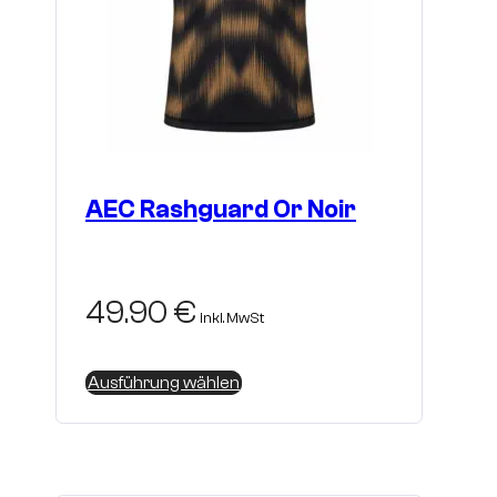
AEC Rashguard Or Noir
49.90
€
inkl. MwSt
Dieses
Ausführung wählen
Produkt
weist
mehrere
Varianten
auf.