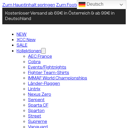
Deutsch
Zum Hauptinhalt springen
Zum Footer springen
Kostenloser Versand ab 69€ in Österreich & ab 99€ in
Deutschland
NEW
XCC New
SALE
Kollektionen
AEC France
Cobra
Events/Fightnights
Fighter Team-Shirts
IMMAF World Championships
Länder-Flaggen
Lintrix
Nexus Zero
Serpent
Sparta CF
Sparton
Street
Supreme
Vanguard