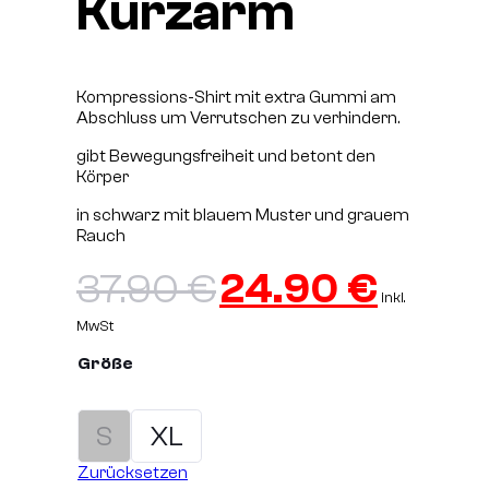
Kurzarm
Kompressions-Shirt mit extra Gummi am
Abschluss um Verrutschen zu verhindern.
gibt Bewegungsfreiheit und betont den
Körper
in schwarz mit blauem Muster und grauem
Rauch
Ursprünglich
Aktue
37.90
€
24.90
€
inkl.
Preis
Preis
MwSt
Größe
war:
ist:
37.90 €
24.90
S
XL
Zurücksetzen