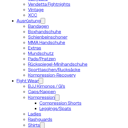
Vendetta Fightnights
Vintage
XCC
Ausrüstung
Bandagen
Boxhandschuhe
Schienbeinschoner
MMA Handschuhe
Extras
Mundschutz
Pads/Pratzen
Rückspiegel-Minihandschuhe
Sporttaschen/Rucksäcke
Kompression-Recovery
Fight Wear
BJJ Kimonos / Gi’s
Caps/Kappen
Kompression
Compression Shorts
Leggings/Spats
Ladies
Rashguards
Shirts