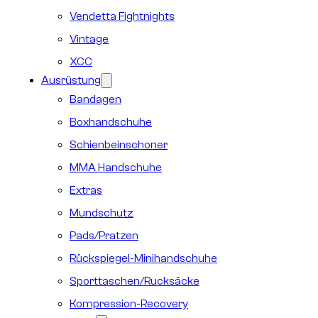
Vendetta Fightnights
Vintage
XCC
Ausrüstung
Bandagen
Boxhandschuhe
Schienbeinschoner
MMA Handschuhe
Extras
Mundschutz
Pads/Pratzen
Rückspiegel-Minihandschuhe
Sporttaschen/Rucksäcke
Kompression-Recovery