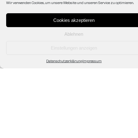
AGB
Wir verwenden Cookies, um unsere Website und unseren Service zu optimieren.
Datenschutzerklärung
Zahlung & Versand
Shop/Abholung vor Ort
Cookies akzeptieren
Widerruf/Rücksendung
Ablehnen
Einstellungen anzeigen
Fightero
Datenschutzerklärung
Impressum
Unsere Geschichte
Kontakt
Partner
Sponsoring
Personalisierte Ausrüstung
Verein/Gym Ausstattung
Impressum
2026 © Fightero - All right reserved.