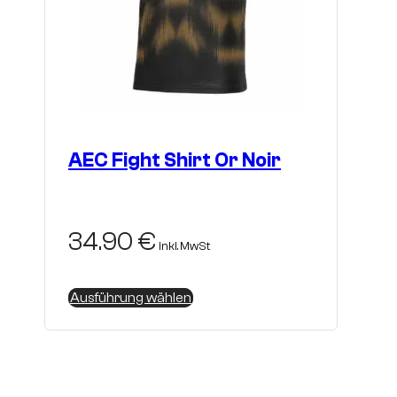
AEC Fight Shirt Or Noir
34.90
€
inkl. MwSt
Dieses
Ausführung wählen
Produkt
weist
mehrere
Varianten
auf.