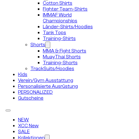
Cotton Shirts
Fighter Team-Shirts
IMMAF World
Championships
Länder-Shirts/Hoodies
Tank Tops
Training-Shirts
Shorts
MMA & Fight Shorts
MuayThai Shorts
Training-Shorts
TrackSuits/Hoodies
Kids
Verein/Gym Ausstattung
Personalisierte Ausrüstung
PERSONALIZED
Gutscheine
NEW
XCC New
SALE
Kollektionen