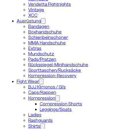
Vendetta Fightnights
Vintage
XCC
Ausrüstung
Bandagen
Boxhandschuhe
Schienbeinschoner
MMA Handschuhe
Extras
Mundschutz
Pads/Pratzen
Rückspiegel-Minihandschuhe
Sporttaschen/Rucksäcke
Kompression-Recovery
Fight Wear
BJJ Kimonos / Gi’s
Caps/Kappen
Kompression
Compression Shorts
Leggings/Spats
Ladies
Rashguards
Shirts