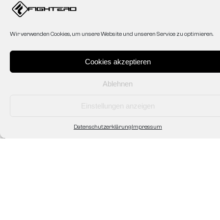
Service
Mein Konto
Affiliate
Wir verwenden Cookies, um unsere Website und unseren Service zu optimieren.
AGB
Datenschutzerklärung
Cookies akzeptieren
Zahlung & Versand
Shop/Abholung vor Ort
Widerruf/Rücksendung
Ablehnen
Einstellungen anzeigen
Fightero
Datenschutzerklärung
Impressum
Unsere Geschichte
Kontakt
Partner
Sponsoring
Personalisierte Ausrüstung
Verein/Gym Ausstattung
Impressum