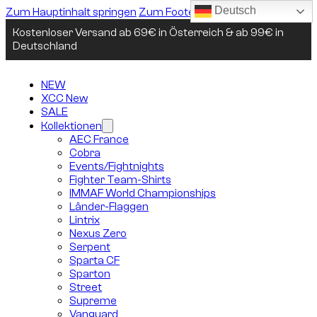
Deutsch
Zum Hauptinhalt springen
Zum Footer springen
Kostenloser Versand ab 69€ in Österreich & ab 99€ in
Deutschland
NEW
XCC New
SALE
Kollektionen
AEC France
Cobra
Events/Fightnights
Fighter Team-Shirts
IMMAF World Championships
Länder-Flaggen
Lintrix
Nexus Zero
Serpent
Sparta CF
Sparton
Street
Supreme
Vanguard