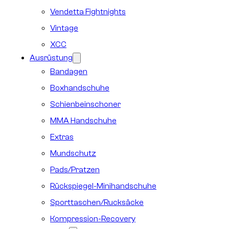
Vendetta Fightnights
Vintage
XCC
Ausrüstung
Bandagen
Boxhandschuhe
Schienbeinschoner
MMA Handschuhe
Extras
Mundschutz
Pads/Pratzen
Rückspiegel-Minihandschuhe
Sporttaschen/Rucksäcke
Kompression-Recovery