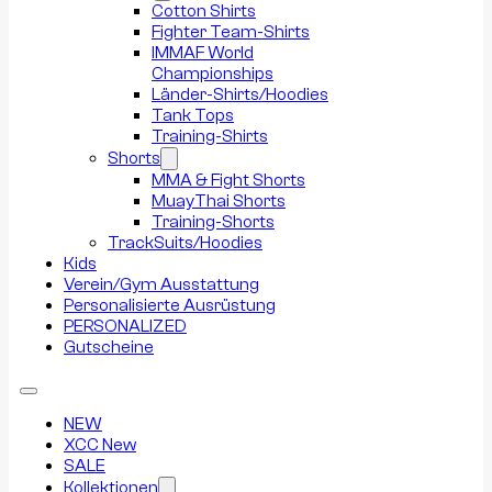
Cotton Shirts
Fighter Team-Shirts
IMMAF World
Championships
Länder-Shirts/Hoodies
Tank Tops
Training-Shirts
Shorts
MMA & Fight Shorts
MuayThai Shorts
Training-Shorts
TrackSuits/Hoodies
Kids
Verein/Gym Ausstattung
Personalisierte Ausrüstung
PERSONALIZED
Gutscheine
NEW
XCC New
SALE
Kollektionen