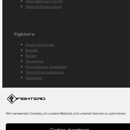
Shop/Abholung vor Ort
Widerruf/Rücksendung
Fightero
Unsere Geschichte
Kontakt
Partner
Sponsoring
Personalisierte Ausrüstung
Verein/Gym Ausstattung
Impressum
2026 © Fightero - All right reserved.
Wir verwenden Cookies, um unsere Website und unseren Service zu optimieren.
Cookies akzeptieren