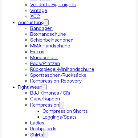
Vendetta Fightnights
Vintage
XCC
Ausrüstung
Bandagen
Boxhandschuhe
Schienbeinschoner
MMA Handschuhe
Extras
Mundschutz
Pads/Pratzen
Rückspiegel-Minihandschuhe
Sporttaschen/Rucksäcke
Kompression-Recovery
Fight Wear
BJJ Kimonos / Gi’s
Caps/Kappen
Kompression
Compression Shorts
Leggings/Spats
Ladies
Rashguards
Shirts