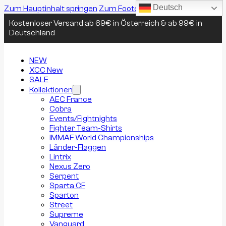
Deutsch
Zum Hauptinhalt springen
Zum Footer springen
Kostenloser Versand ab 69€ in Österreich & ab 99€ in
Deutschland
NEW
XCC New
SALE
Kollektionen
AEC France
Cobra
Events/Fightnights
Fighter Team-Shirts
IMMAF World Championships
Länder-Flaggen
Lintrix
Nexus Zero
Serpent
Sparta CF
Sparton
Street
Supreme
Vanguard