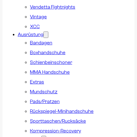
Vendetta Fightnights
Vintage
XCC
Ausrüstung
Bandagen
Boxhandschuhe
Schienbeinschoner
MMA Handschuhe
Extras
Mundschutz
Pads/Pratzen
Rückspiegel-Minihandschuhe
Sporttaschen/Rucksäcke
Kompression-Recovery