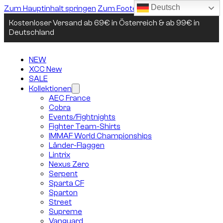
Deutsch
Zum Hauptinhalt springen
Zum Footer springen
Kostenloser Versand ab 69€ in Österreich & ab 99€ in
Deutschland
NEW
XCC New
SALE
Kollektionen
AEC France
Cobra
Events/Fightnights
Fighter Team-Shirts
IMMAF World Championships
Länder-Flaggen
Lintrix
Nexus Zero
Serpent
Sparta CF
Sparton
Street
Supreme
Vanguard