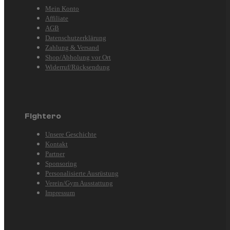
Mein Konto
Affiliate
AGB
Datenschutzerklärung
Zahlung & Versand
Shop/Abholung vor Ort
Widerruf/Rücksendung
Fightero
Unsere Geschichte
Kontakt
Partner
Sponsoring
Personalisierte Ausrüstung
Verein/Gym Ausstattung
Impressum