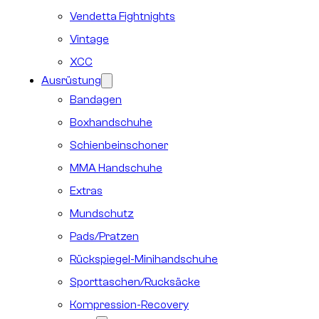
Vendetta Fightnights
Vintage
XCC
Ausrüstung
Bandagen
Boxhandschuhe
Schienbeinschoner
MMA Handschuhe
Extras
Mundschutz
Pads/Pratzen
Rückspiegel-Minihandschuhe
Sporttaschen/Rucksäcke
Kompression-Recovery