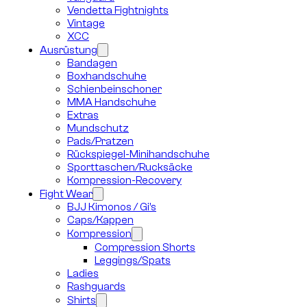
Vendetta Fightnights
Vintage
XCC
Ausrüstung
Bandagen
Boxhandschuhe
Schienbeinschoner
MMA Handschuhe
Extras
Mundschutz
Pads/Pratzen
Rückspiegel-Minihandschuhe
Sporttaschen/Rucksäcke
Kompression-Recovery
Fight Wear
BJJ Kimonos / Gi’s
Caps/Kappen
Kompression
Compression Shorts
Leggings/Spats
Ladies
Rashguards
Shirts