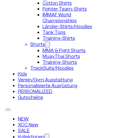
Cotton Shirts
Fighter Team-Shirts
IMMAF World
Championships
Länder-Shirts/Hoodies
Tank Tops
Training-Shirts
Shorts
MMA & Fight Shorts
MuayThai Shorts
Training-Shorts
TrackSuits/Hoodies
Kids
Verein/Gym Ausstattung
Personalisierte Ausrüstung
PERSONALIZED
Gutscheine
NEW
XCC New
SALE
Kollektionen