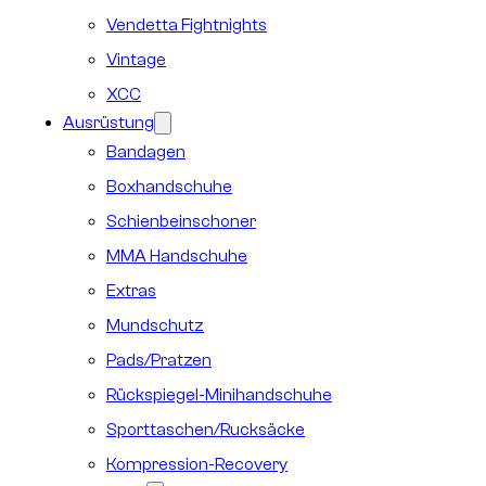
Vendetta Fightnights
Vintage
XCC
Ausrüstung
Bandagen
Boxhandschuhe
Schienbeinschoner
MMA Handschuhe
Extras
Mundschutz
Pads/Pratzen
Rückspiegel-Minihandschuhe
Sporttaschen/Rucksäcke
Kompression-Recovery