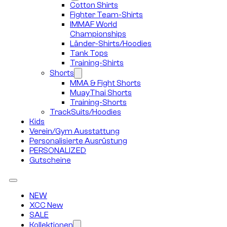
Cotton Shirts
Fighter Team-Shirts
IMMAF World
Championships
Länder-Shirts/Hoodies
Tank Tops
Training-Shirts
Shorts
MMA & Fight Shorts
MuayThai Shorts
Training-Shorts
TrackSuits/Hoodies
Kids
Verein/Gym Ausstattung
Personalisierte Ausrüstung
PERSONALIZED
Gutscheine
NEW
XCC New
SALE
Kollektionen