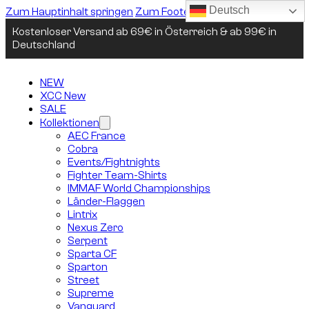
Deutsch
Zum Hauptinhalt springen
Zum Footer springen
Kostenloser Versand ab 69€ in Österreich & ab 99€ in
Deutschland
NEW
XCC New
SALE
Kollektionen
AEC France
Cobra
Events/Fightnights
Fighter Team-Shirts
IMMAF World Championships
Länder-Flaggen
Lintrix
Nexus Zero
Serpent
Sparta CF
Sparton
Street
Supreme
Vanguard