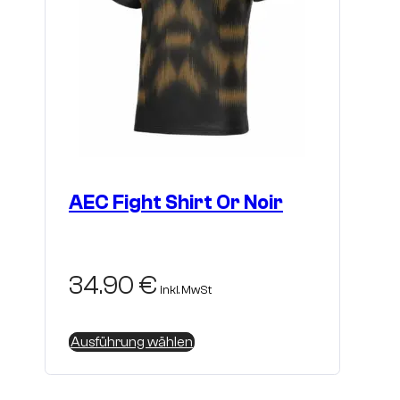
werden
AEC Fight Shirt Or Noir
34.90
€
inkl. MwSt
Dieses
Ausführung wählen
Produkt
weist
mehrere