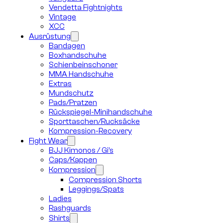
Vendetta Fightnights
Vintage
XCC
Ausrüstung
Bandagen
Boxhandschuhe
Schienbeinschoner
MMA Handschuhe
Extras
Mundschutz
Pads/Pratzen
Rückspiegel-Minihandschuhe
Sporttaschen/Rucksäcke
Kompression-Recovery
Fight Wear
BJJ Kimonos / Gi’s
Caps/Kappen
Kompression
Compression Shorts
Leggings/Spats
Ladies
Rashguards
Shirts