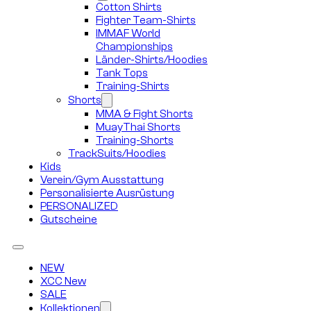
Cotton Shirts
Fighter Team-Shirts
IMMAF World
Championships
Länder-Shirts/Hoodies
Tank Tops
Training-Shirts
Shorts
MMA & Fight Shorts
MuayThai Shorts
Training-Shorts
TrackSuits/Hoodies
Kids
Verein/Gym Ausstattung
Personalisierte Ausrüstung
PERSONALIZED
Gutscheine
NEW
XCC New
SALE
Kollektionen