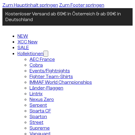
Zum Hauptinhalt springen
Zum Footer springen
Kostenloser Versand ab 69€ in Österreich & ab 99€ in
Deutschland
NEW
XCC New
SALE
Kollektionen
AEC France
Cobra
Events/Fightnights
Fighter Team-Shirts
IMMAF World Championships
Länder-Flaggen
Lintrix
Nexus Zero
Serpent
Sparta CF
Sparton
Street
Supreme
Vanguard