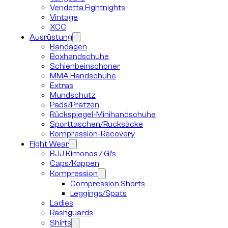
Vendetta Fightnights
Vintage
XCC
Ausrüstung
Bandagen
Boxhandschuhe
Schienbeinschoner
MMA Handschuhe
Extras
Mundschutz
Pads/Pratzen
Rückspiegel-Minihandschuhe
Sporttaschen/Rucksäcke
Kompression-Recovery
Fight Wear
BJJ Kimonos / Gi’s
Caps/Kappen
Kompression
Compression Shorts
Leggings/Spats
Ladies
Rashguards
Shirts