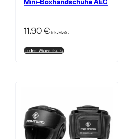
Mini-Boxhandschuhe AEC
11.90
€
inkl. MwSt
In den Warenkorb