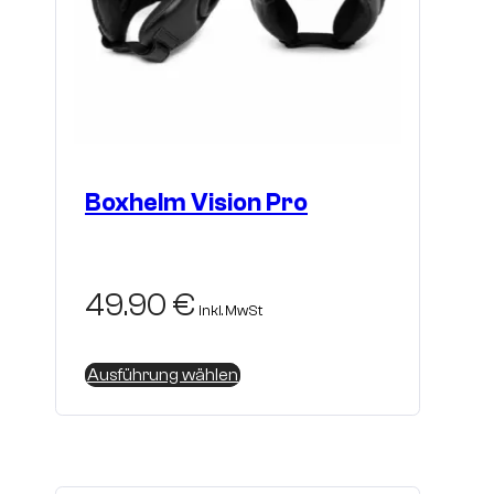
Boxhelm Vision Pro
49.90
€
inkl. MwSt
Dieses
Ausführung wählen
Produkt
weist
mehrere
Varianten
auf.