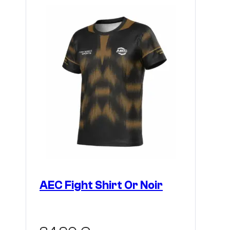
Die
Optionen
können
auf
der
Produktseite
gewählt
werden
AEC Fight Shirt Or Noir