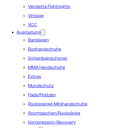
Vendetta Fightnights
Vintage
XCC
Ausrüstung
Bandagen
Boxhandschuhe
Schienbeinschoner
MMA Handschuhe
Extras
Mundschutz
Pads/Pratzen
Rückspiegel-Minihandschuhe
Sporttaschen/Rucksäcke
Kompression-Recovery