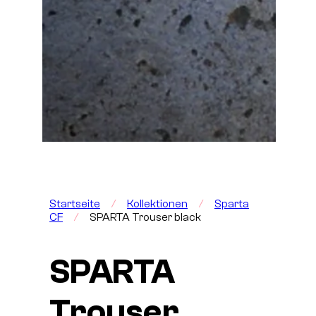
Startseite
/
Kollektionen
/
Sparta
CF
/
SPARTA Trouser black
SPARTA
Trouser