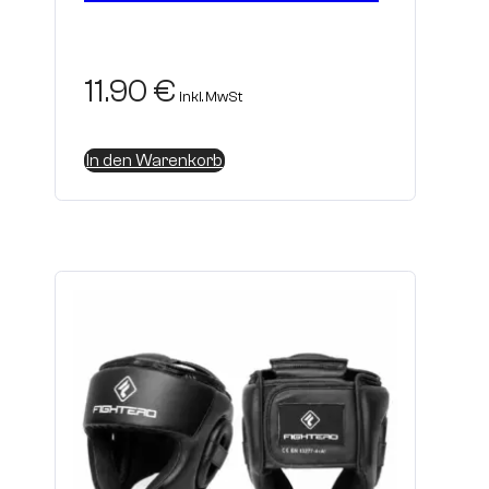
11.90
€
inkl. MwSt
In den Warenkorb