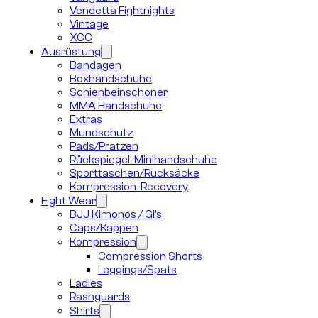
Vendetta Fightnights
Vintage
XCC
Ausrüstung
Bandagen
Boxhandschuhe
Schienbeinschoner
MMA Handschuhe
Extras
Mundschutz
Pads/Pratzen
Rückspiegel-Minihandschuhe
Sporttaschen/Rucksäcke
Kompression-Recovery
Fight Wear
BJJ Kimonos / Gi’s
Caps/Kappen
Kompression
Compression Shorts
Leggings/Spats
Ladies
Rashguards
Shirts