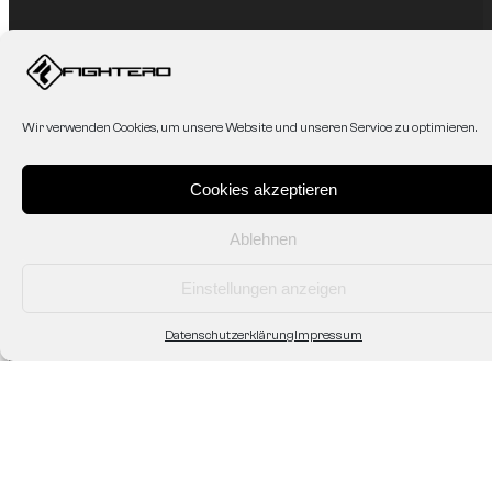
Wir verwenden Cookies, um unsere Website und unseren Service zu optimieren.
Cookies akzeptieren
Service
Mein Konto
Ablehnen
Affiliate
AGB
Einstellungen anzeigen
Datenschutzerklärung
Zahlung & Versand
Datenschutzerklärung
Impressum
Shop/Abholung vor Ort
Widerruf/Rücksendung
Fightero