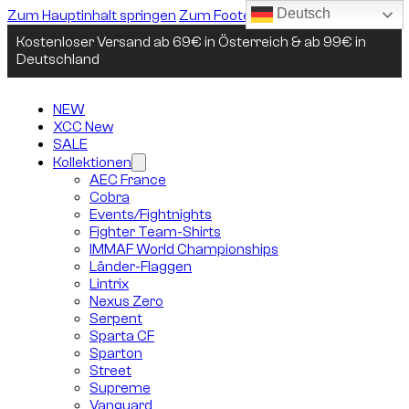
Deutsch
Zum Hauptinhalt springen
Zum Footer springen
Kostenloser Versand ab 69€ in Österreich & ab 99€ in
Deutschland
NEW
XCC New
SALE
Kollektionen
AEC France
Cobra
Events/Fightnights
Fighter Team-Shirts
IMMAF World Championships
Länder-Flaggen
Lintrix
Nexus Zero
Serpent
Sparta CF
Sparton
Street
Supreme
Vanguard