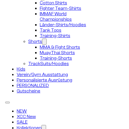
Cotton Shirts
Fighter Team-Shirts
IMMAF World
Championships
Länder-Shirts/Hoodies
Tank Tops
Training-Shirts
Shorts
MMA & Fight Shorts
MuayThai Shorts
Training-Shorts
TrackSuits/Hoodies
Kids
Verein/Gym Ausstattung
Personalisierte Ausrüstung
PERSONALIZED
Gutscheine
NEW
XCC New
SALE
Kollektionen