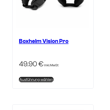
Boxhelm Vision Pro
49.90
€
inkl. MwSt
Dieses
Ausführung wählen
Produkt
weist
mehrere
Varianten
auf.
Die