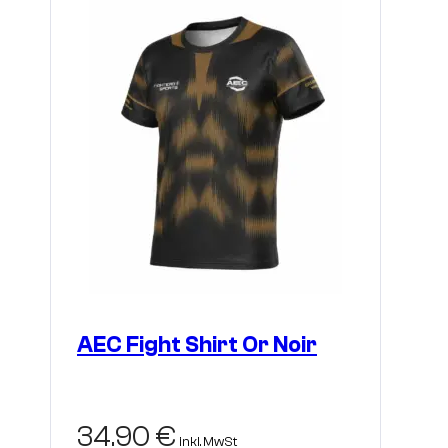
Optionen
können
auf
der
Produktseite
gewählt
werden
AEC Fight Shirt Or Noir
34.90
€
inkl. MwSt