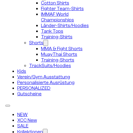
Cotton Shirts
Fighter Team-Shirts
IMMAF World
Championships
Länder-Shirts/Hoodies
Tank Tops
Training-Shirts
Shorts
MMA & Fight Shorts
MuayThai Shorts
Training-Shorts
TrackSuits/Hoodies
Kids
Verein/Gym Ausstattung
Personalisierte Ausrüstung
PERSONALIZED
Gutscheine
NEW
XCC New
SALE
Kollektionen