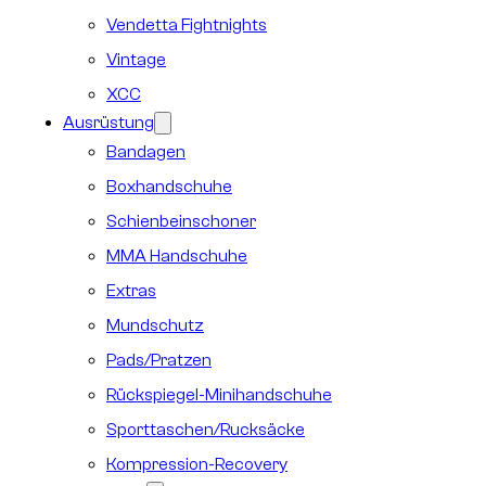
Vendetta Fightnights
Vintage
XCC
Ausrüstung
Bandagen
Boxhandschuhe
Schienbeinschoner
MMA Handschuhe
Extras
Mundschutz
Pads/Pratzen
Rückspiegel-Minihandschuhe
Sporttaschen/Rucksäcke
Kompression-Recovery