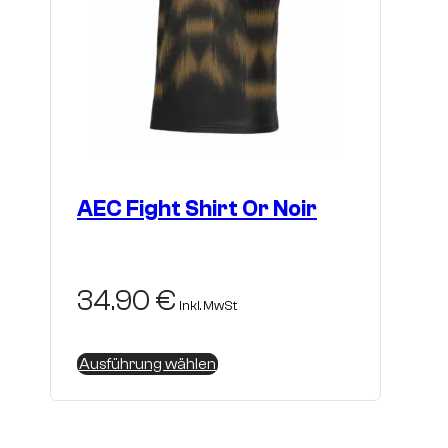
AEC Fight Shirt Or Noir
34.90
€
inkl. MwSt
Dieses
Ausführung wählen
Produkt
weist
mehrere
Varianten