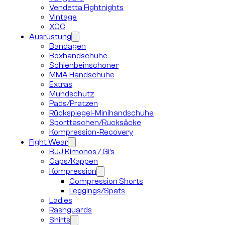
Vendetta Fightnights
Vintage
XCC
Ausrüstung
Bandagen
Boxhandschuhe
Schienbeinschoner
MMA Handschuhe
Extras
Mundschutz
Pads/Pratzen
Rückspiegel-Minihandschuhe
Sporttaschen/Rucksäcke
Kompression-Recovery
Fight Wear
BJJ Kimonos / Gi’s
Caps/Kappen
Kompression
Compression Shorts
Leggings/Spats
Ladies
Rashguards
Shirts