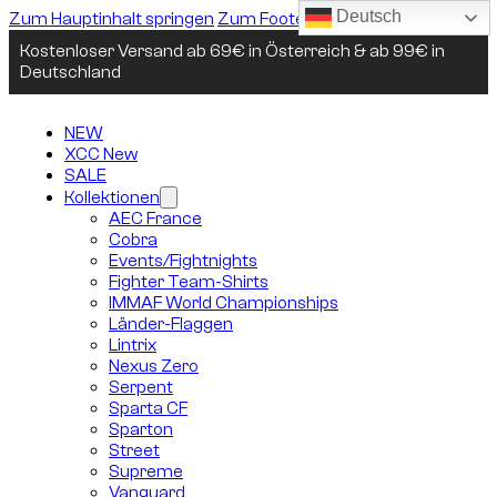
Deutsch
Zum Hauptinhalt springen
Zum Footer springen
Kostenloser Versand ab 69€ in Österreich & ab 99€ in
Deutschland
NEW
XCC New
SALE
Kollektionen
AEC France
Cobra
Events/Fightnights
Fighter Team-Shirts
IMMAF World Championships
Länder-Flaggen
Lintrix
Nexus Zero
Serpent
Sparta CF
Sparton
Street
Supreme
Vanguard