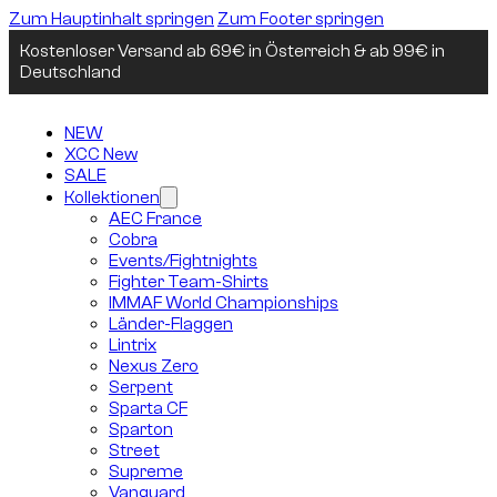
Zum Hauptinhalt springen
Zum Footer springen
Kostenloser Versand ab 69€ in Österreich & ab 99€ in
Deutschland
NEW
XCC New
SALE
Kollektionen
AEC France
Cobra
Events/Fightnights
Fighter Team-Shirts
IMMAF World Championships
Länder-Flaggen
Lintrix
Nexus Zero
Serpent
Sparta CF
Sparton
Street
Supreme
Vanguard