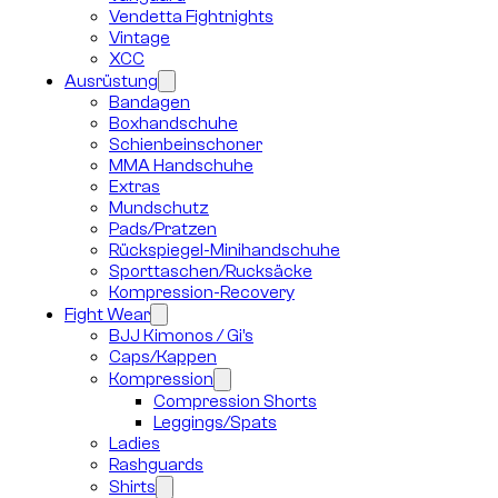
Vendetta Fightnights
Vintage
XCC
Ausrüstung
Bandagen
Boxhandschuhe
Schienbeinschoner
MMA Handschuhe
Extras
Mundschutz
Pads/Pratzen
Rückspiegel-Minihandschuhe
Sporttaschen/Rucksäcke
Kompression-Recovery
Fight Wear
BJJ Kimonos / Gi’s
Caps/Kappen
Kompression
Compression Shorts
Leggings/Spats
Ladies
Rashguards
Shirts