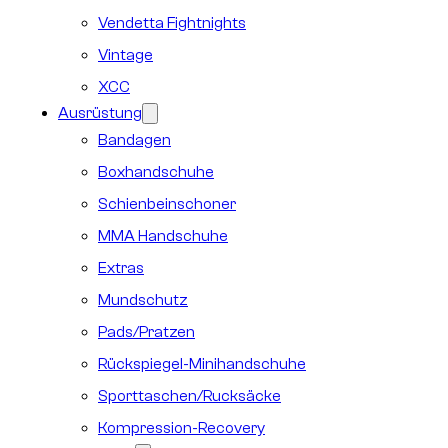
Vendetta Fightnights
Vintage
XCC
Ausrüstung
Bandagen
Boxhandschuhe
Schienbeinschoner
MMA Handschuhe
Extras
Mundschutz
Pads/Pratzen
Rückspiegel-Minihandschuhe
Sporttaschen/Rucksäcke
Kompression-Recovery