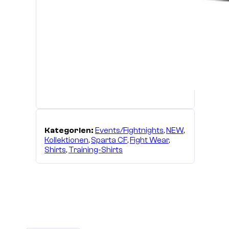
Kategorien:
Events/Fightnights
,
NEW
,
Kollektionen
,
Sparta CF
,
Fight Wear
,
Shirts
,
Training-Shirts