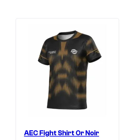
mehrere
Varianten
auf.
Die
Optionen
können
auf
der
Produktseite
gewählt
werden
AEC Fight Shirt Or Noir