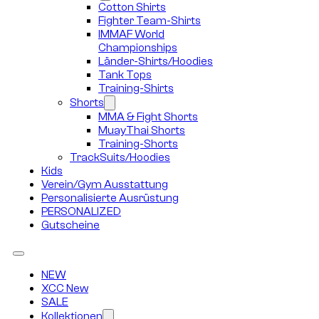
Cotton Shirts
Fighter Team-Shirts
IMMAF World
Championships
Länder-Shirts/Hoodies
Tank Tops
Training-Shirts
Shorts
MMA & Fight Shorts
MuayThai Shorts
Training-Shorts
TrackSuits/Hoodies
Kids
Verein/Gym Ausstattung
Personalisierte Ausrüstung
PERSONALIZED
Gutscheine
NEW
XCC New
SALE
Kollektionen