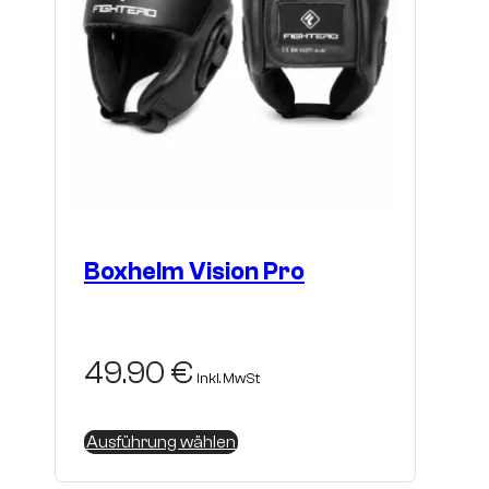
Boxhelm Vision Pro
49.90
€
inkl. MwSt
Dieses
Ausführung wählen
Produkt
weist