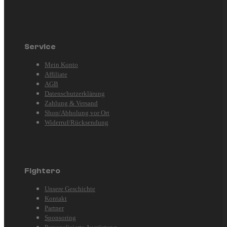
Service
Mein Konto
Affiliate
AGB
Datenschutzerklärung
Zahlung & Versand
Shop/Abholung vor Ort
Widerruf/Rücksendung
Fightero
Unsere Geschichte
Kontakt
Partner
Sponsoring