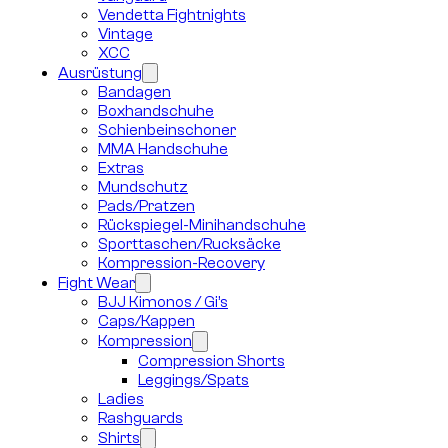
Vendetta Fightnights
Vintage
XCC
Ausrüstung
Bandagen
Boxhandschuhe
Schienbeinschoner
MMA Handschuhe
Extras
Mundschutz
Pads/Pratzen
Rückspiegel-Minihandschuhe
Sporttaschen/Rucksäcke
Kompression-Recovery
Fight Wear
BJJ Kimonos / Gi’s
Caps/Kappen
Kompression
Compression Shorts
Leggings/Spats
Ladies
Rashguards
Shirts