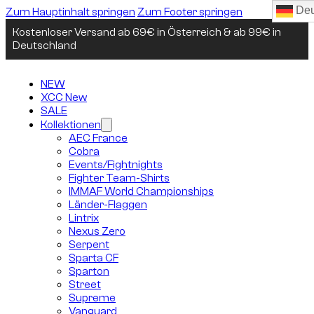
Deu
Zum Hauptinhalt springen
Zum Footer springen
Kostenloser Versand ab 69€ in Österreich & ab 99€ in
Deutschland
NEW
XCC New
SALE
Kollektionen
AEC France
Cobra
Events/Fightnights
Fighter Team-Shirts
IMMAF World Championships
Länder-Flaggen
Lintrix
Nexus Zero
Serpent
Sparta CF
Sparton
Street
Supreme
Vanguard