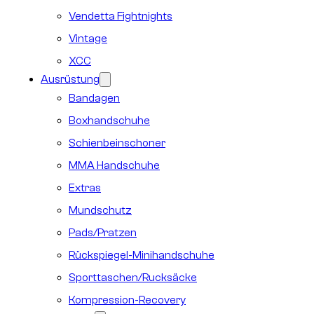
Vendetta Fightnights
Vintage
XCC
Ausrüstung
Bandagen
Boxhandschuhe
Schienbeinschoner
MMA Handschuhe
Extras
Mundschutz
Pads/Pratzen
Rückspiegel-Minihandschuhe
Sporttaschen/Rucksäcke
Kompression-Recovery