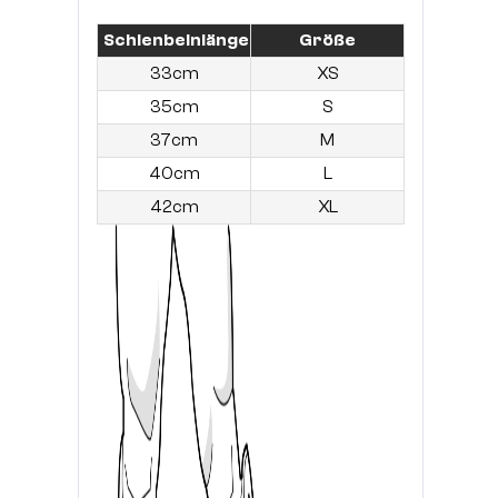
Schienbeinlänge
Größe
33cm
XS
35cm
S
37cm
M
40cm
L
42cm
XL