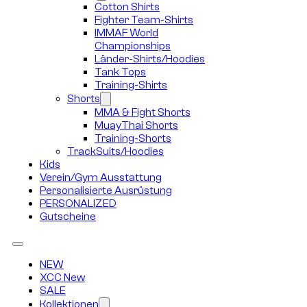
Cotton Shirts
Fighter Team-Shirts
IMMAF World
Championships
Länder-Shirts/Hoodies
Tank Tops
Training-Shirts
Shorts
MMA & Fight Shorts
MuayThai Shorts
Training-Shorts
TrackSuits/Hoodies
Kids
Verein/Gym Ausstattung
Personalisierte Ausrüstung
PERSONALIZED
Gutscheine
NEW
XCC New
SALE
Kollektionen