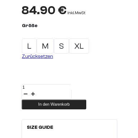
84.90
€
inkl. MwSt
Größe
L
M
S
XL
Zurücksetzen
Schienbeinschoner
Black
SUPREME
Echtleder
In den Warenkorb
Menge
SIZE GUIDE