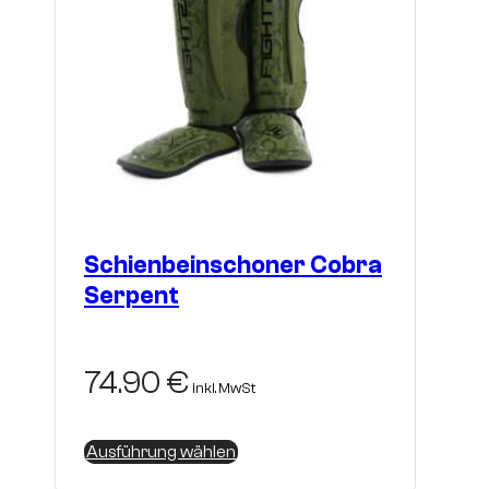
gewählt
werden
Schienbeinschoner Cobra
Serpent
74.90
€
inkl. MwSt
Dieses
Ausführung wählen
Produkt