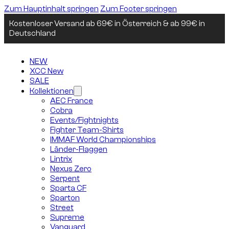
Zum Hauptinhalt springen
Zum Footer springen
Kostenloser Versand ab 69€ in Österreich & ab 99€ in
Deutschland
NEW
XCC New
SALE
Kollektionen
AEC France
Cobra
Events/Fightnights
Fighter Team-Shirts
IMMAF World Championships
Länder-Flaggen
Lintrix
Nexus Zero
Serpent
Sparta CF
Sparton
Street
Supreme
Vanguard