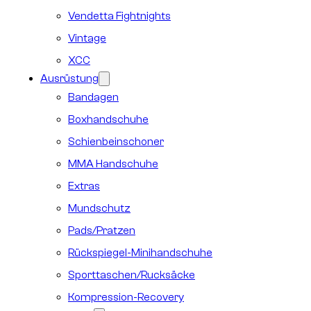
Vendetta Fightnights
Vintage
XCC
Ausrüstung
Bandagen
Boxhandschuhe
Schienbeinschoner
MMA Handschuhe
Extras
Mundschutz
Pads/Pratzen
Rückspiegel-Minihandschuhe
Sporttaschen/Rucksäcke
Kompression-Recovery