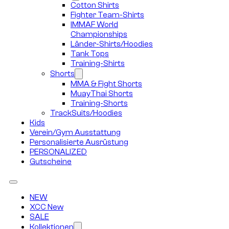
Cotton Shirts
Fighter Team-Shirts
IMMAF World
Championships
Länder-Shirts/Hoodies
Tank Tops
Training-Shirts
Shorts
MMA & Fight Shorts
MuayThai Shorts
Training-Shorts
TrackSuits/Hoodies
Kids
Verein/Gym Ausstattung
Personalisierte Ausrüstung
PERSONALIZED
Gutscheine
NEW
XCC New
SALE
Kollektionen