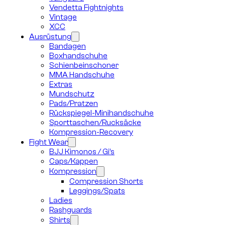
Vendetta Fightnights
Vintage
XCC
Ausrüstung
Bandagen
Boxhandschuhe
Schienbeinschoner
MMA Handschuhe
Extras
Mundschutz
Pads/Pratzen
Rückspiegel-Minihandschuhe
Sporttaschen/Rucksäcke
Kompression-Recovery
Fight Wear
BJJ Kimonos / Gi’s
Caps/Kappen
Kompression
Compression Shorts
Leggings/Spats
Ladies
Rashguards
Shirts