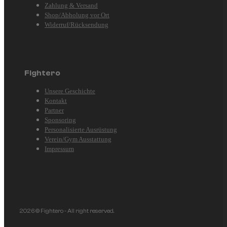
Zahlung & Versand
Shop/Abholung vor Ort
Widerruf/Rücksendung
Fightero
Unsere Geschichte
Kontakt
Partner
Sponsoring
Personalisierte Ausrüstung
Verein/Gym Ausstattung
Impressum
2026 © Fightero - All right reserved.