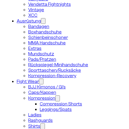
Vendetta Fightnights
Vintage
XCC
Ausrüstung
Bandagen
Boxhandschuhe
Schienbeinschoner
MMA Handschuhe
Extras
Mundschutz
Pads/Pratzen
Rückspiegel-Minihandschuhe
Sporttaschen/Rucksäcke
Kompression-Recovery
Fight Wear
BJJ Kimonos / Gi’s
Caps/Kappen
Kompression
Compression Shorts
Leggings/Spats
Ladies
Rashguards
Shirts