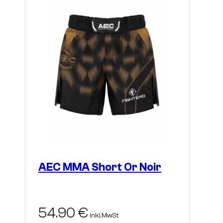
können
auf
der
Produktseite
gewählt
werden
AEC MMA Short Or Noir
54.90
€
inkl. MwSt