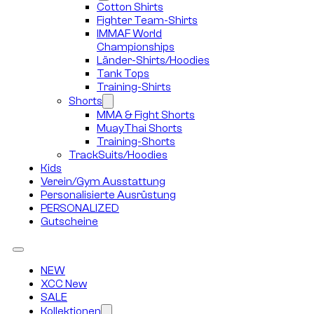
Cotton Shirts
Fighter Team-Shirts
IMMAF World
Championships
Länder-Shirts/Hoodies
Tank Tops
Training-Shirts
Shorts
MMA & Fight Shorts
MuayThai Shorts
Training-Shorts
TrackSuits/Hoodies
Kids
Verein/Gym Ausstattung
Personalisierte Ausrüstung
PERSONALIZED
Gutscheine
NEW
XCC New
SALE
Kollektionen