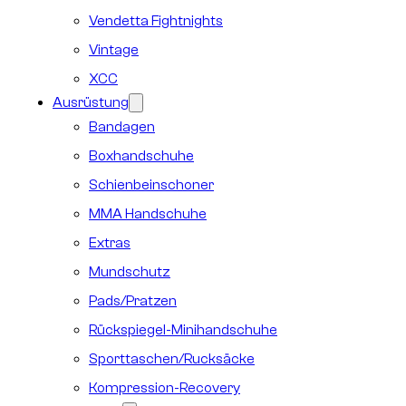
Vendetta Fightnights
Vintage
XCC
Ausrüstung
Bandagen
Boxhandschuhe
Schienbeinschoner
MMA Handschuhe
Extras
Mundschutz
Pads/Pratzen
Rückspiegel-Minihandschuhe
Sporttaschen/Rucksäcke
Kompression-Recovery