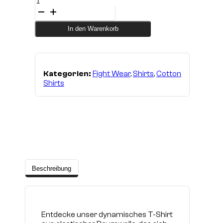
Power
Flex
Shirt
Cotton
In den Warenkorb
Black
R4
Menge
Kategorien:
Fight Wear
,
Shirts
,
Cotton
Shirts
Beschreibung
Entdecke unser dynamisches T-Shirt