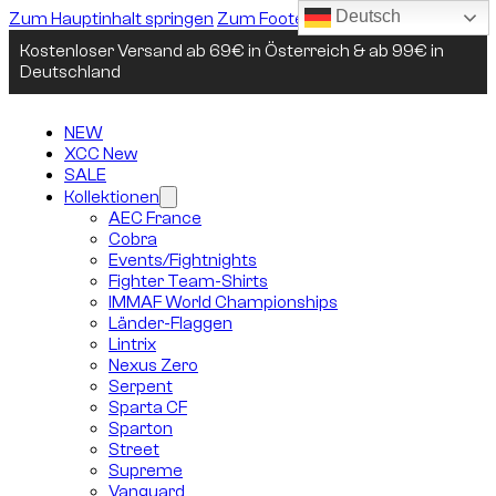
Deutsch
Zum Hauptinhalt springen
Zum Footer springen
Kostenloser Versand ab 69€ in Österreich & ab 99€ in
Deutschland
NEW
XCC New
SALE
Kollektionen
AEC France
Cobra
Events/Fightnights
Fighter Team-Shirts
IMMAF World Championships
Länder-Flaggen
Lintrix
Nexus Zero
Serpent
Sparta CF
Sparton
Street
Supreme
Vanguard