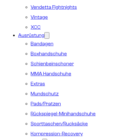
Vendetta Fightnights
Vintage
XCC
Ausrüstung
Bandagen
Boxhandschuhe
Schienbeinschoner
MMA Handschuhe
Extras
Mundschutz
Pads/Pratzen
Rückspiegel-Minihandschuhe
Sporttaschen/Rucksäcke
Kompression-Recovery