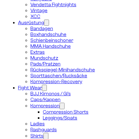
Vendetta Fightnights
Vintage
XCC
Ausrüstung
Bandagen
Boxhandschuhe
Schienbeinschoner
MMA Handschuhe
Extras
Mundschutz
Pads/Pratzen
Rückspiegel-Minihandschuhe
Sporttaschen/Rucksäcke
Kompression-Recovery
Fight Wear
BJJ Kimonos / Gi’s
Caps/Kappen
Kompression
Compression Shorts
Leggings/Spats
Ladies
Rashguards
Shirts