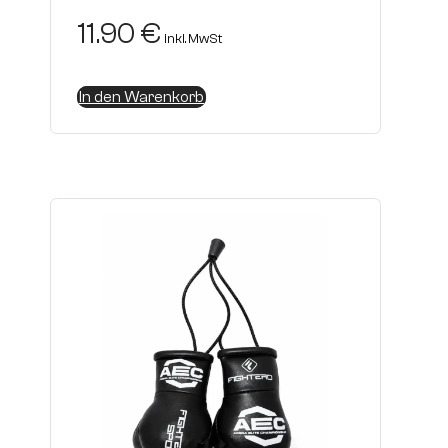
11.90
€
inkl. MwSt
In den Warenkorb