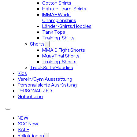
Cotton Shirts
Fighter Team-Shirts
IMMAF World
Championships
Länder-Shirts/Hoodies
Tank Tops
Training-Shirts
Shorts
MMA & Fight Shorts
MuayThai Shorts
Training-Shorts
TrackSuits/Hoodies
Kids
Verein/Gym Ausstattung
Personalisierte Ausrüstung
PERSONALIZED
Gutscheine
NEW
XCC New
SALE
Kollektionen