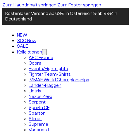
Zum Hauptinhalt springen
Zum Footer springen
Kostenloser Versand ab 69€ in Österreich & ab 99€ in
Deutschland
NEW
XCC New
SALE
Kollektionen
AEC France
Cobra
Events/Fightnights
Fighter Team-Shirts
IMMAF World Championships
Länder-Flaggen
Lintrix
Nexus Zero
Serpent
Sparta CF
Sparton
Street
Supreme
Vanguard