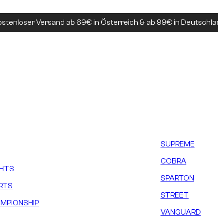
ostenloser Versand ab 69€ in Österreich & ab 99€ in Deutschla
SUPREME
COBRA
GHTS
SPARTON
RTS
STREET
MPIONSHIP
VANGUARD