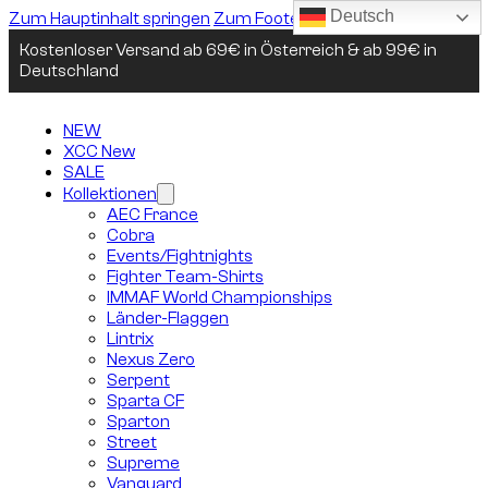
Deutsch
Zum Hauptinhalt springen
Zum Footer springen
Kostenloser Versand ab 69€ in Österreich & ab 99€ in
Deutschland
NEW
XCC New
SALE
Kollektionen
AEC France
Cobra
Events/Fightnights
Fighter Team-Shirts
IMMAF World Championships
Länder-Flaggen
Lintrix
Nexus Zero
Serpent
Sparta CF
Sparton
Street
Supreme
Vanguard