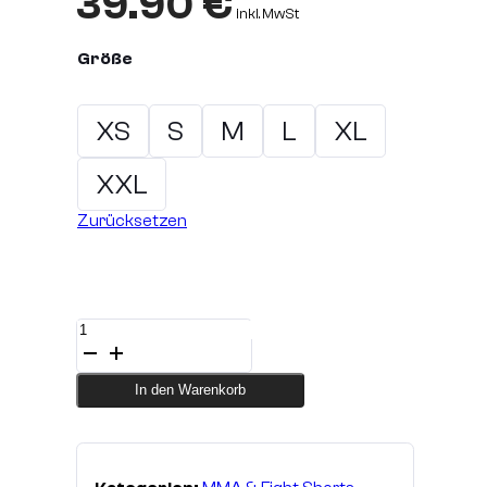
39.90
€
inkl. MwSt
Größe
XS
S
M
L
XL
XXL
Zurücksetzen
MMA
Short
Red/Black
Strech
In den Warenkorb
Micro
Menge