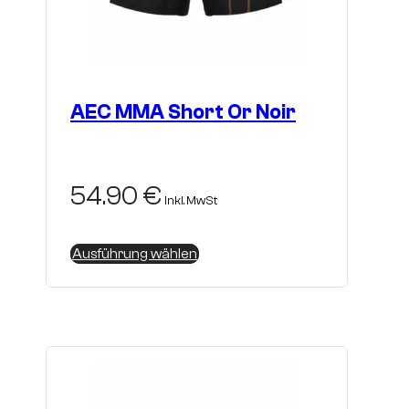
AEC MMA Short Or Noir
54.90
€
inkl. MwSt
Dieses
Ausführung wählen
Produkt
weist
mehrere
Varianten
auf.
Die
Optionen
können