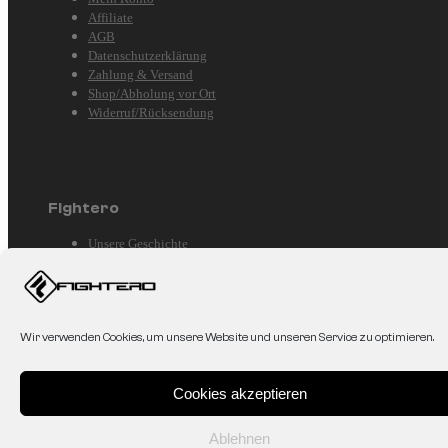
Affiliate
AGB
Datenschutzerklärung
Zahlung & Versand
Shop/Abholung vor Ort
Widerruf/Rücksendung
Fightero
Unsere Geschichte
Kontakt
Partner
Sponsoring
Personalisierte Ausrüstung
Wir verwenden Cookies, um unsere Website und unseren Service zu optimieren.
Verein/Gym Ausstattung
Impressum
Cookies akzeptieren
Ablehnen