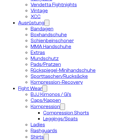
Vendetta Fightnights
Vintage
XCC
Ausrüstung
Bandagen
Boxhandschuhe
Schienbeinschoner
MMA Handschuhe
Extras
Mundschutz
Pads/Pratzen
Rückspiegel-Minihandschuhe
Sporttaschen/Rucksäcke
Kompression-Recovery
Fight Wear
BJJ Kimonos / Gi’s
Caps/Kappen
Kompression
Compression Shorts
Leggings/Spats
Ladies
Rashguards
Shirts