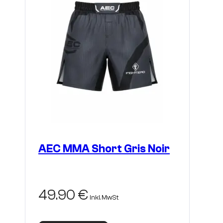
auf
der
Produktseite
gewählt
werden
AEC MMA Short Gris Noir
49.90
€
inkl. MwSt