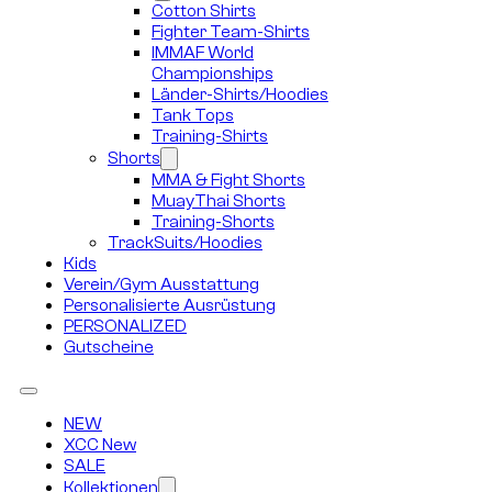
Cotton Shirts
Fighter Team-Shirts
IMMAF World
Championships
Länder-Shirts/Hoodies
Tank Tops
Training-Shirts
Shorts
MMA & Fight Shorts
MuayThai Shorts
Training-Shorts
TrackSuits/Hoodies
Kids
Verein/Gym Ausstattung
Personalisierte Ausrüstung
PERSONALIZED
Gutscheine
NEW
XCC New
SALE
Kollektionen