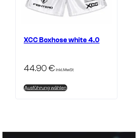
XCC Boxhose white 4.0
44.90
€
inkl. MwSt
Dieses
Ausführung wählen
Produkt
weist
mehrere
Varianten
auf.
Die
Optionen
können