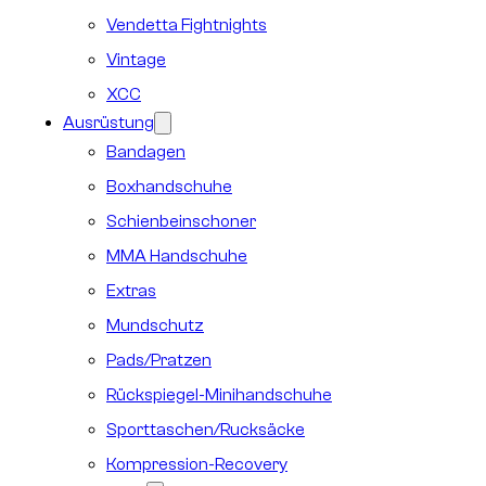
Vendetta Fightnights
Vintage
XCC
Ausrüstung
Bandagen
Boxhandschuhe
Schienbeinschoner
MMA Handschuhe
Extras
Mundschutz
Pads/Pratzen
Rückspiegel-Minihandschuhe
Sporttaschen/Rucksäcke
Kompression-Recovery