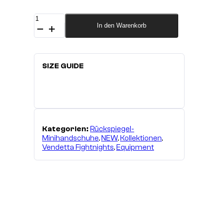
Mini
In den Warenkorb
Boxhandschuhe
Vendetta
schwarz
Menge
SIZE GUIDE
Kategorien:
Rückspiegel-
Minihandschuhe
,
NEW
,
Kollektionen
,
Vendetta Fightnights
,
Equipment