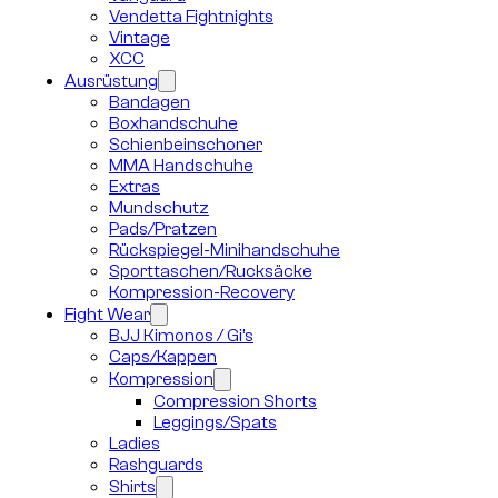
Vendetta Fightnights
Vintage
XCC
Ausrüstung
Bandagen
Boxhandschuhe
Schienbeinschoner
MMA Handschuhe
Extras
Mundschutz
Pads/Pratzen
Rückspiegel-Minihandschuhe
Sporttaschen/Rucksäcke
Kompression-Recovery
Fight Wear
BJJ Kimonos / Gi’s
Caps/Kappen
Kompression
Compression Shorts
Leggings/Spats
Ladies
Rashguards
Shirts