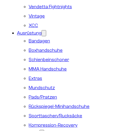
Vendetta Fightnights
Vintage
XCC
Ausrüstung
Bandagen
Boxhandschuhe
Schienbeinschoner
MMA Handschuhe
Extras
Mundschutz
Pads/Pratzen
Rückspiegel-Minihandschuhe
Sporttaschen/Rucksäcke
Kompression-Recovery