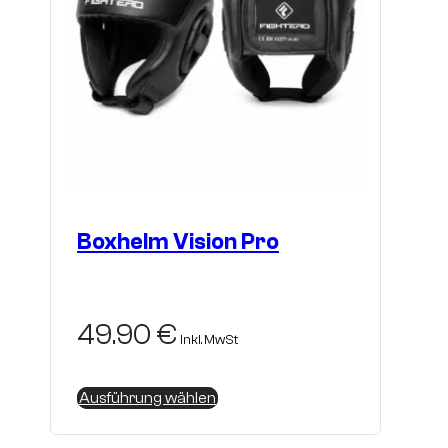
Boxhelm Vision Pro
49.90
€
inkl. MwSt
Dieses
Ausführung wählen
Produkt
weist