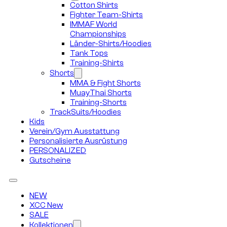
Cotton Shirts
Fighter Team-Shirts
IMMAF World
Championships
Länder-Shirts/Hoodies
Tank Tops
Training-Shirts
Shorts
MMA & Fight Shorts
MuayThai Shorts
Training-Shorts
TrackSuits/Hoodies
Kids
Verein/Gym Ausstattung
Personalisierte Ausrüstung
PERSONALIZED
Gutscheine
NEW
XCC New
SALE
Kollektionen