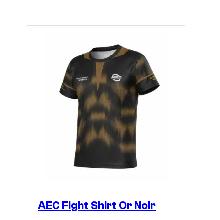
mehrere
Varianten
auf.
Die
Optionen
können
auf
der
Produktseite
gewählt
werden
AEC Fight Shirt Or Noir