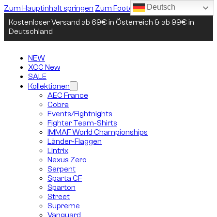
Deutsch
Zum Hauptinhalt springen
Zum Footer springen
Kostenloser Versand ab 69€ in Österreich & ab 99€ in
Deutschland
NEW
XCC New
SALE
Kollektionen
AEC France
Cobra
Events/Fightnights
Fighter Team-Shirts
IMMAF World Championships
Länder-Flaggen
Lintrix
Nexus Zero
Serpent
Sparta CF
Sparton
Street
Supreme
Vanguard