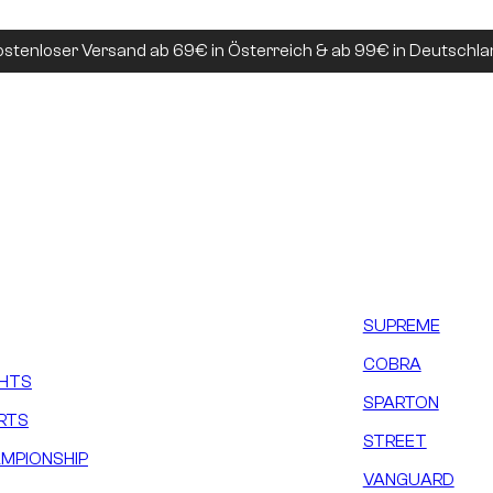
ostenloser Versand ab 69€ in Österreich & ab 99€ in Deutschla
SUPREME
COBRA
GHTS
SPARTON
RTS
STREET
MPIONSHIP
VANGUARD