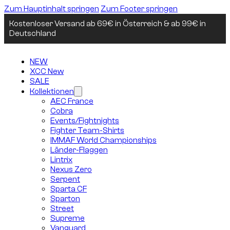
Zum Hauptinhalt springen
Zum Footer springen
Kostenloser Versand ab 69€ in Österreich & ab 99€ in
Deutschland
NEW
XCC New
SALE
Kollektionen
AEC France
Cobra
Events/Fightnights
Fighter Team-Shirts
IMMAF World Championships
Länder-Flaggen
Lintrix
Nexus Zero
Serpent
Sparta CF
Sparton
Street
Supreme
Vanguard