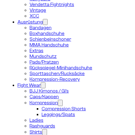
Vendetta Fightnights
Vintage
XCC
Ausrüstung
Bandagen
Boxhandschuhe
Schienbeinschoner
MMA Handschuhe
Extras
Mundschutz
Pads/Pratzen
Rückspiegel-Minihandschuhe
Sporttaschen/Rucksäcke
Kompression-Recovery
Fight Wear
BJJ Kimonos / Gi’s
Caps/Kappen
Kompression
Compression Shorts
Leggings/Spats
Ladies
Rashguards
Shirts