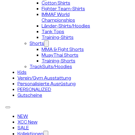
Cotton Shirts
Fighter Team-Shirts
IMMAF World
Championships
Länder-Shirts/Hoodies
Tank Tops
Training-Shirts
Shorts
MMA & Fight Shorts
MuayThai Shorts
Training-Shorts
TrackSuits/Hoodies
Kids
Verein/Gym Ausstattung
Personalisierte Ausrüstung
PERSONALIZED
Gutscheine
NEW
XCC New
SALE
Kollektionen