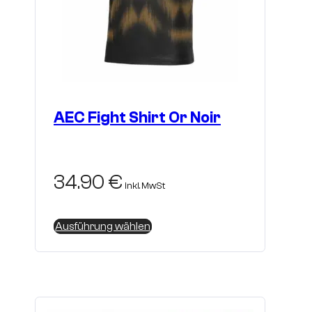
AEC Fight Shirt Or Noir
34.90
€
inkl. MwSt
Dieses
Ausführung wählen
Produkt
weist
mehrere
Varianten
auf.
Die