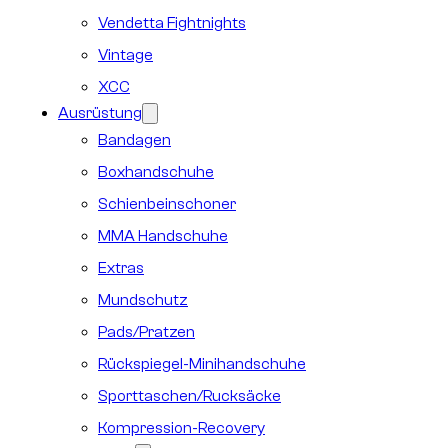
Vendetta Fightnights
Vintage
XCC
Ausrüstung
Bandagen
Boxhandschuhe
Schienbeinschoner
MMA Handschuhe
Extras
Mundschutz
Pads/Pratzen
Rückspiegel-Minihandschuhe
Sporttaschen/Rucksäcke
Kompression-Recovery