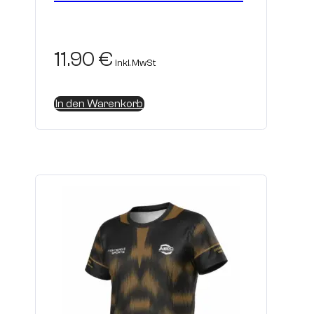
11.90
€
inkl. MwSt
In den Warenkorb