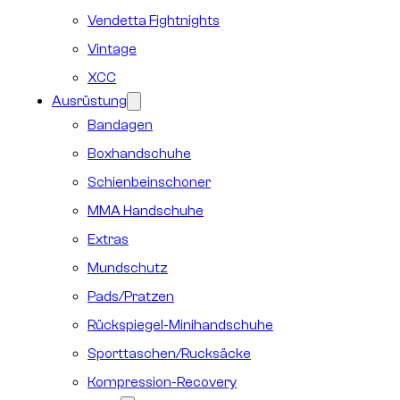
Vendetta Fightnights
Vintage
XCC
Ausrüstung
Bandagen
Boxhandschuhe
Schienbeinschoner
MMA Handschuhe
Extras
Mundschutz
Pads/Pratzen
Rückspiegel-Minihandschuhe
Sporttaschen/Rucksäcke
Kompression-Recovery