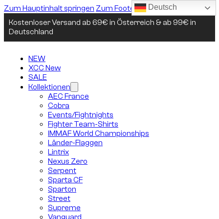
Deutsch
Zum Hauptinhalt springen
Zum Footer springen
Kostenloser Versand ab 69€ in Österreich & ab 99€ in
Deutschland
NEW
XCC New
SALE
Kollektionen
AEC France
Cobra
Events/Fightnights
Fighter Team-Shirts
IMMAF World Championships
Länder-Flaggen
Lintrix
Nexus Zero
Serpent
Sparta CF
Sparton
Street
Supreme
Vanguard