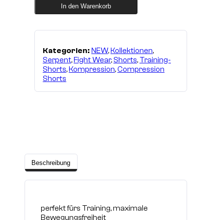
camo
In den Warenkorb
Menge
Kategorien:
NEW
,
Kollektionen
,
Serpent
,
Fight Wear
,
Shorts
,
Training-
Shorts
,
Kompression
,
Compression
Shorts
Beschreibung
perfekt fürs Training, maximale
Bewegungsfreiheit