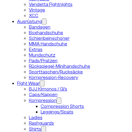
Vendetta Fightnights
Vintage
XCC
Ausrüstung
Bandagen
Boxhandschuhe
Schienbeinschoner
MMA Handschuhe
Extras
Mundschutz
Pads/Pratzen
Rückspiegel-Minihandschuhe
Sporttaschen/Rucksäcke
Kompression-Recovery
Fight Wear
BJJ Kimonos / Gi’s
Caps/Kappen
Kompression
Compression Shorts
Leggings/Spats
Ladies
Rashguards
Shirts