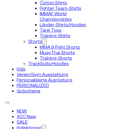
Cotton Shirts
Fighter Team-Shirts
IMMAF World
Championships
Länder-Shirts/Hoodies
Tank Tops
Training-Shirts
Shorts
MMA & Fight Shorts
MuayThai Shorts
Training-Shorts
TrackSuits/Hoodies
Kids
Verein/Gym Ausstattung
Personalisierte Ausrüstung
PERSONALIZED
Gutscheine
NEW
XCC New
SALE
Kollektionen