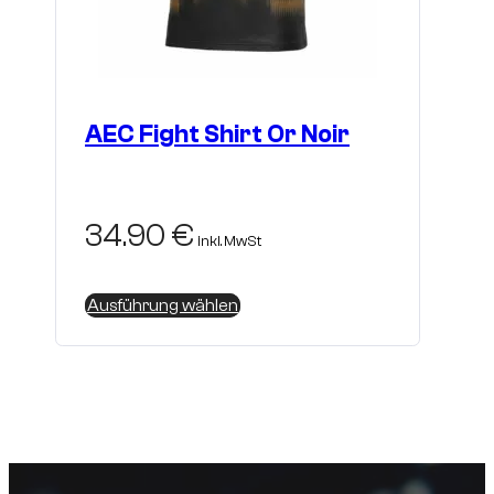
AEC Fight Shirt Or Noir
34.90
€
inkl. MwSt
Dieses
Ausführung wählen
Produkt
weist
mehrere
Varianten
auf.
Die
Optionen
können
auf