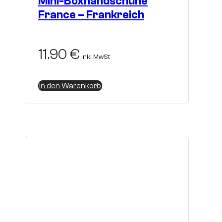
Mini-Boxhandschuhe
France – Frankreich
11.90
€
inkl. MwSt
In den Warenkorb