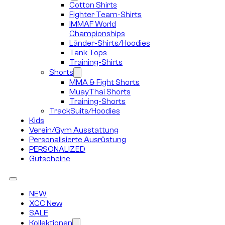
Cotton Shirts
Fighter Team-Shirts
IMMAF World
Championships
Länder-Shirts/Hoodies
Tank Tops
Training-Shirts
Shorts
MMA & Fight Shorts
MuayThai Shorts
Training-Shorts
TrackSuits/Hoodies
Kids
Verein/Gym Ausstattung
Personalisierte Ausrüstung
PERSONALIZED
Gutscheine
NEW
XCC New
SALE
Kollektionen