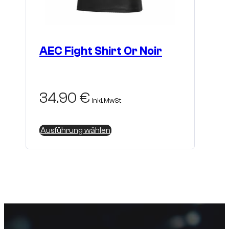
AEC Fight Shirt Or Noir
34.90
€
inkl. MwSt
Dieses
Ausführung wählen
Produkt
weist
mehrere
Varianten
auf.
Die
Optionen
können
auf
der