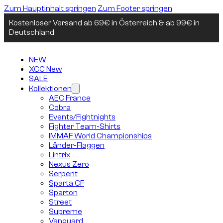
Zum Hauptinhalt springen
Zum Footer springen
Kostenloser Versand ab 69€ in Österreich & ab 99€ in
Deutschland
NEW
XCC New
SALE
Kollektionen
AEC France
Cobra
Events/Fightnights
Fighter Team-Shirts
IMMAF World Championships
Länder-Flaggen
Lintrix
Nexus Zero
Serpent
Sparta CF
Sparton
Street
Supreme
Vanguard