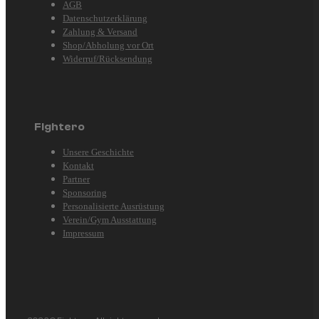
AGB
Datenschutzerklärung
Zahlung & Versand
Shop/Abholung vor Ort
Widerruf/Rücksendung
Fightero
Unsere Geschichte
Kontakt
Partner
Sponsoring
Personalisierte Ausrüstung
Verein/Gym Ausstattung
Impressum