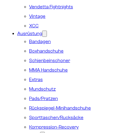
Vendetta Fightnights
Vintage
XCC
Ausrüstung
Bandagen
Boxhandschuhe
Schienbeinschoner
MMA Handschuhe
Extras
Mundschutz
Pads/Pratzen
Rückspiegel-Minihandschuhe
Sporttaschen/Rucksäcke
Kompression-Recovery