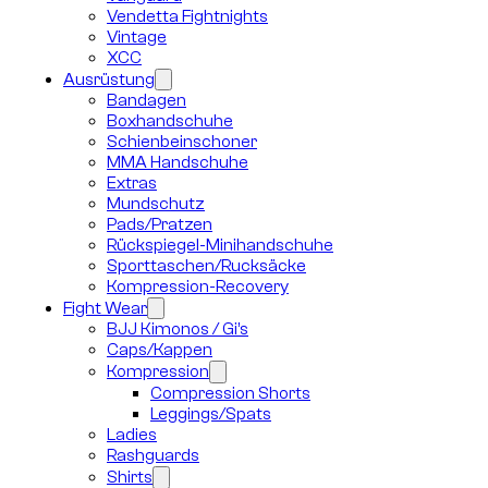
Vendetta Fightnights
Vintage
XCC
Ausrüstung
Bandagen
Boxhandschuhe
Schienbeinschoner
MMA Handschuhe
Extras
Mundschutz
Pads/Pratzen
Rückspiegel-Minihandschuhe
Sporttaschen/Rucksäcke
Kompression-Recovery
Fight Wear
BJJ Kimonos / Gi’s
Caps/Kappen
Kompression
Compression Shorts
Leggings/Spats
Ladies
Rashguards
Shirts