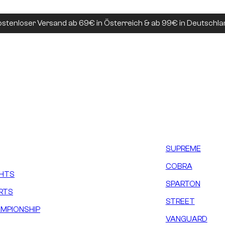
ostenloser Versand ab 69€ in Österreich & ab 99€ in Deutschla
SUPREME
COBRA
GHTS
SPARTON
RTS
STREET
MPIONSHIP
VANGUARD